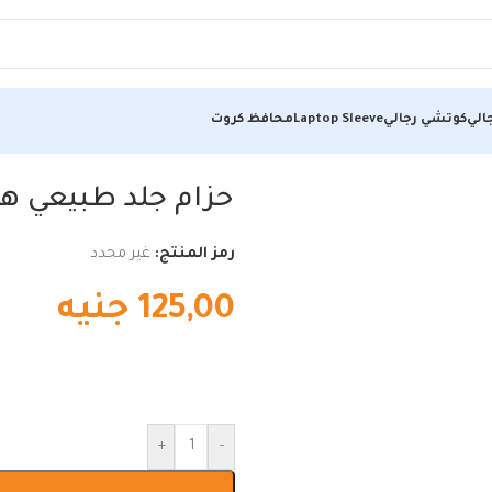
الي
كوتشي رجالي
Laptop Sleeve
محافظ كروت
اجوال للجينز والملابس الكاجوال
حزام جلد طبيعي ها
رمز المنتج:
غير محدد
125,00
جنيه
+
-