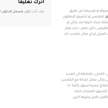
اترك تعليقاً
ييقه او توسيعه عن طريق
يجب أنت تكون
مسجل الدخول
لت
ق
للملابس او لتضييق البنطلون
ك إيجاد احزمه جلد رجالي او
طبيعي داخل مصر ، حيث توفر
 المنزل او اي مكان مناسب لك.
، الكحلى، بالاضافة الى العديد
 رجالى يمكن ارتدائه مع الملابس
تاع بتجربة تسوق رائعة. اذا
للتسوق المنتجات الجلد
الفين كلاين وغيرها اخرى.