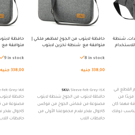
دات، شنطة
حافظة لابتوب من الجوخ لمظهر ملكي |
حافظة لابتوب
للاستخدام
متوافقة مع: شنطة تخزين لابتوب
متوافقة مع: 
لجري العادي،
لجميع الأجهزة، شنطة واقية محمولة
لجميع الأجهز
كوب
من الجوخ لجهاز نوت بوك والتابلت،
من الجوخ لجه
9 in stock
8 in stock
للجنسين
للجنسين
338,00
جنيه
338,00
جنيه
إضافة إلى السلة
إضافة إلى ا
 القطع في
-felt-Grey-14X
SKU:
Sleeve-felt-Grey-15X
زيدًا من
حافظة لابتوب من الجوخ شنطة لابتوب
حافظة لابتوب
اقة مهما كان
مصنوعة من قماش الجوخ من فوكس
مصنوعة من 
 يناسب ذوقك
كاجوال بفخر نقدم مجموعتنا الأولى من
كاجوال بفخر ن
ضم العديد
حافظات اللاب
حافظات اللاب
من الاستايلات المبتكرة من Dipelle لتتألق