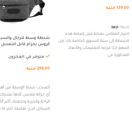
339,00
جنيه
شراء المنتج
SKU:
11076
اختيار المقاس بعناية قبل إضافة هذه
شنطة وسط للرجال والسي
الشنطة إلى سلة التسوق الخاصة بك، من
كروس بحزام قابل للتعديل 
المهم جدًا قراءة التعليمات والأبعاد
الخارجي، التمارين، السفر، ا
المذكورة في
المشي لمسافات طويلة، ور
متوفر في المخزون
الدراجات. (رمادي)
299,00
جنيه
إضافة إلى السلة
أصبحت شنط الوسط من أهم
أي خزانة ملابس لأنها تمنحك م
الراحة والحرية وتجعلك أكثر أن
الستايل الذي تفضله. اختر ما
من مجموعتنا المميزة التي ت
بلوك جذاب وغير التقليدي