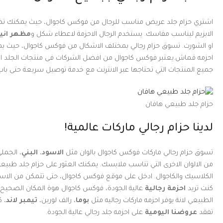
اشتري حزام جلد عريض مناسب للرجال من فوكس كاجوال، حيث يمكنك تض
الابزيم ليناسب مقاسك. يستخدم الرجال الاحزمة لاعطاء شكل و
مظهر اني
او الشورت. تسوق حزام رجالي بمختلف الاشكال من فوكس كاجوال، حيث يمكن
احزمه قماش.يعتبر فوكس كاجوال من افضل الشركات فى منتجات الجلد ال
جميع المنتجات التي تحتاجها عبر الانترنت مع خدمة توصيل سريعة حتى باب
حزام جلد طبيعي هافان
لدينا حزام رجالي ماركات عالمية!
تسوق حزام رجالي ماركات فوكس كاجوال بالوان مثل
الاسود
،
البني
، الجملى
من الالوان الاخرى التي تناسب ملابسك. يمكنك العثور على حزام جلد طبيعى
الكلاسيك والكاجوال. ادخل على موقع فوكس كاجوال، حتى تتمكن من الاستم
كنت تريد
احزمة رجالية
عالية الجودة، فوكس كاجوال هوة المكان الصحيح 
الطبيعي لانة يوفر احزمه ماركات رجاليه مثل
بوما
، رالف لورين،
تيمبر لاند
، ك
تفقد
عروضنا اليومية
على احزمه جلد رجالي عالية الجودة.