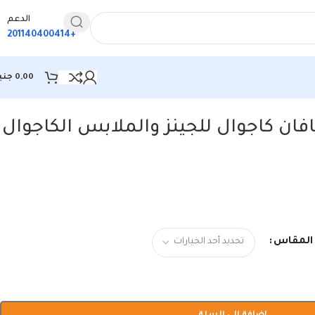
الدعم
+201140400414
0,00
جني
فان كاجوال للجينز والملابس الكاجوال
المقاس