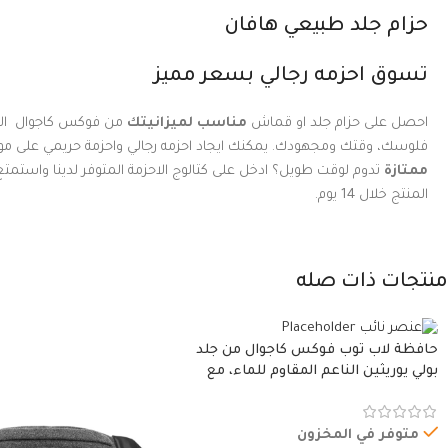
حزام جلد طبيعي هافان
تسوق احزمه رجالي بسعر مميز
احصل على حزام جلد او قماش
مناسب لميزانيتك
من فوكس كاجوال التي
فلوسك، وقتك ومجهودك. يمكنك ايجاد احزمه رجالي واحزمة حريمي على موق
ممتازة
تدوم لوقت طويل؟ ادخل على كتالوج الاحزمة المتوفر لدينا واستمتع
المنتج خلال 14 يوم.
منتجات ذات صله
حافظة لاب توب فوكس كاجوال من جلد
بولي يوريثين الناعم المقاوم للماء، مع
غطاء مبطن وسوستة.
متوفر في المخزون