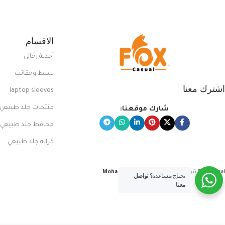
الاقسام
أحذية رجالي
شنط وحقائب
اشترك معنا
laptop sleeves
منتجات جلد طبيعي
شارك موقعنا:
محافظ جلد طبيعي
كراتة جلد طبيعي
FoxCasual
تم إنشاؤه بواسطة
Mohamed Sayed
.
تحتاج مساعدة؟
تواصل
معنا