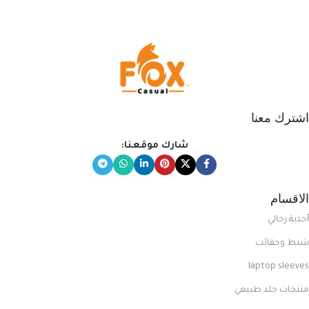
المبتكرة من Dipelle لتتألق بلوك جذاب
وغير التقليدي
اشترك معنا
شارك موقعنا:
الاقسام
أحذية رجالي
شنط وحقائب
laptop sleeves
منتجات جلد طبيعي