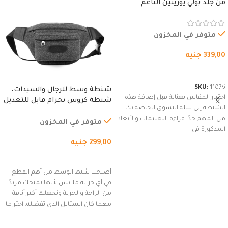
من جلد بولي يوريثين الناعم
المقاوم للماء، مع غطاء مبطن
وسوستة.
متوفر في المخزون
339,00
جنيه
شراء المنتج
SKU:
11076
شنطة وسط للرجال والسيدات،
اختيار المقاس بعناية قبل إضافة هذه
شنطة كروس بحزام قابل للتعديل
الشنطة إلى سلة التسوق الخاصة بك،
للاستخدام الخارجي، التمارين،
من المهم جدًا قراءة التعليمات والأبعاد
السفر، الجري العادي، المشي
متوفر في المخزون
المذكورة في
لمسافات طويلة، وركوب الدراجات.
299,00
جنيه
(رمادي)
إضافة إلى السلة
أصبحت شنط الوسط من أهم القطع
في أي خزانة ملابس لأنها تمنحك مزيدًا
من الراحة والحرية وتجعلك أكثر أناقة
مهما كان الستايل الذي تفضله. اختر ما
يناسب ذوقك من مجموعتنا المميزة
التي تضم العديد من الاستايلات