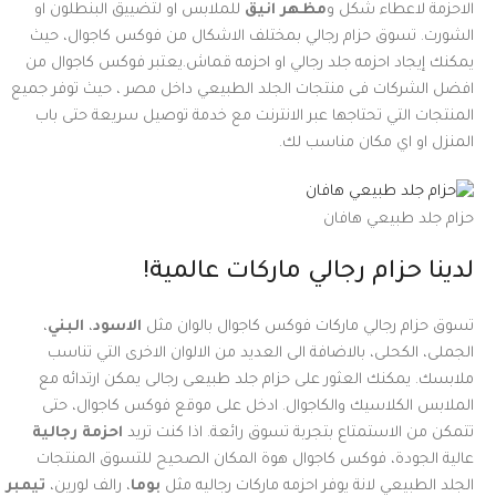
الاحزمة لاعطاء شكل و
مظهر انيق
للملابس او لتضييق البنطلون او
الشورت. تسوق حزام رجالي بمختلف الاشكال من فوكس كاجوال، حيث
يمكنك إيجاد احزمه جلد رجالي او احزمه قماش.يعتبر فوكس كاجوال من
افضل الشركات فى منتجات الجلد الطبيعي داخل مصر ، حيث توفر جميع
المنتجات التي تحتاجها عبر الانترنت مع خدمة توصيل سريعة حتى باب
المنزل او اي مكان مناسب لك.
حزام جلد طبيعي هافان
لدينا حزام رجالي ماركات عالمية!
تسوق حزام رجالي ماركات فوكس كاجوال بالوان مثل
الاسود
،
البني
،
الجملى، الكحلى، بالاضافة الى العديد من الالوان الاخرى التي تناسب
ملابسك. يمكنك العثور على حزام جلد طبيعى رجالى يمكن ارتدائه مع
الملابس الكلاسيك والكاجوال. ادخل على موقع فوكس كاجوال، حتى
تتمكن من الاستمتاع بتجربة تسوق رائعة. اذا كنت تريد
احزمة رجالية
عالية الجودة، فوكس كاجوال هوة المكان الصحيح للتسوق المنتجات
الجلد الطبيعي لانة يوفر احزمه ماركات رجاليه مثل
بوما
، رالف لورين،
تيمبر