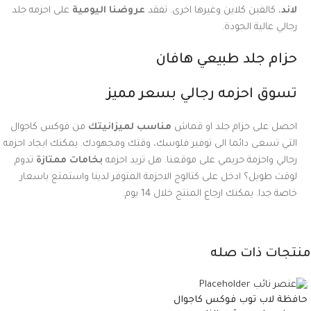
لاند
، كالفين كلاين وغيرها اخرى. تفقد
عروضنا اليومية
على احزمه جلد
رجالي عالية الجودة.
حزام جلد طبيعي هافان
تسوق احزمه رجالي بسعر مميز
احصل على حزام جلد او قماش
مناسب لميزانيتك
من فوكس كاجوال
التي تسعى دائما الى توفير فلوسك، وقتك ومجهودك. يمكنك ايجاد احزمه
رجالي واحزمة حريمي على موقعنا. هل تريد احزمه
بخامات ممتازة
تدوم
لوقت طويل؟ ادخل على كتالوج الاحزمة المتوفر لدينا واستمتع باسعار
خاصة جدا. يمكنك ارجاع المنتج خلال 14 يوم.
منتجات ذات صله
حافظة لاب توب فوكس كاجوال