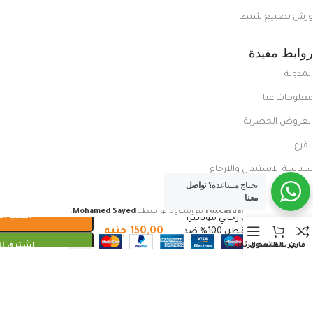
ورش تصنيع شنط
روابط مفيدة
المدونة
معلومات عنا
العروض الحصرية
الفرع
سياسة الاستبدال والارجاع
تحتاج مساعدة؟
تواصل
معنا
FoxCasual
تم إنشاؤه بواسطة
Mohamed Sayed
.
اطلب الا
دفايات رجالي موناليزا
150,00
جنيه
ليكرا,قطن 100% ضد
الحساسية
قارن
عربة التسوق
القائمة الرئيسية
اشتري ال