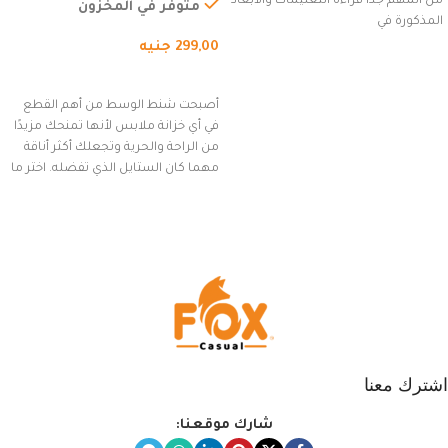
من المهم جدًا قراءة التعليمات والأبعاد
السفر، الجري العادي، المشي
متوفر في المخزون
المذكورة في
لمسافات طويلة، وركوب الدراجات.
299,00
جنيه
(رمادي)
إضافة إلى السلة
أصبحت شنط الوسط من أهم القطع
في أي خزانة ملابس لأنها تمنحك مزيدًا
من الراحة والحرية وتجعلك أكثر أناقة
مهما كان الستايل الذي تفضله. اختر ما
يناسب ذوقك من مجموعتنا المميزة
التي تضم العديد من الاستايلات
المبتكرة من Dipelle لتتألق بلوك جذاب
وغير التقليدي
اشترك معنا
شارك موقعنا: