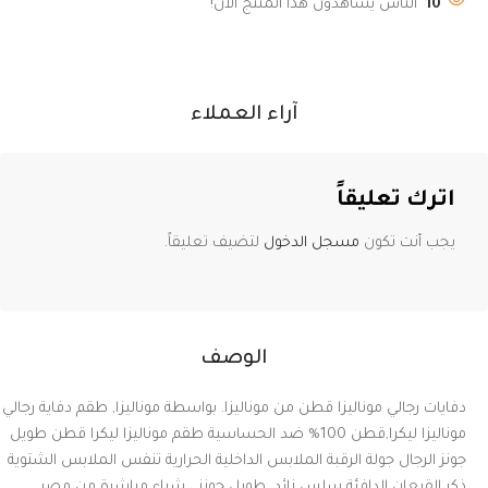
10
الناس يشاهدون هذا المنتج الآن!
آراء العملاء
اترك تعليقاً
يجب أنت تكون
مسجل الدخول
لتضيف تعليقاً.
الوصف
دفايات رجالي موناليزا قطن من موناليزا. بواسطة موناليزا, طقم دفاية رجالي
موناليزا ليكرا,قطن 100% ضد الحساسية طقم موناليزا ليكرا قطن طويل
جونز الرجال جولة الرقبة الملابس الداخلية الحرارية تنفس الملابس الشتوية
ذكر القيعان الدافئة سلس زائد ,طويل جونز ، شراء مباشرة من مصر