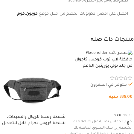
طقم-دفاية-موناليزا-قطن-8-scaled
اخضل على افضل ككوبونات الخصم من خلال موقع
كوبون.كوم
منتجات ذات صله
حافظة لاب توب فوكس كاجوال
من جلد بولي يوريثين الناعم
المقاوم للماء، مع غطاء مبطن
وسوستة.
متوفر في المخزون
339,00
جنيه
شراء المنتج
SKU:
11076
شنطة وسط للرجال والسيدات،
اختيار المقاس بعناية قبل إضافة هذه
شنطة كروس بحزام قابل للتعديل
الشنطة إلى سلة التسوق الخاصة بك،
للاستخدام الخارجي، التمارين،