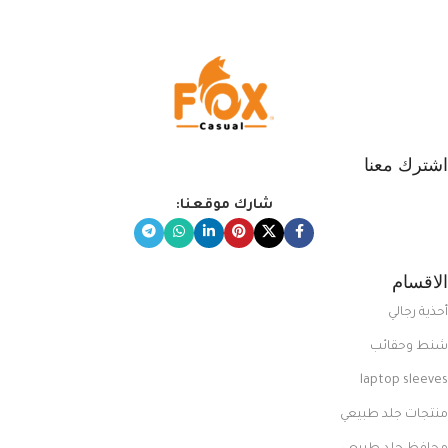
المبتكرة من Dipelle لتتألق بلوك جذاب
وغير التقليدي
اشترك معنا
شارك موقعنا:
الاقسام
أحذية رجالي
شنط وحقائب
laptop sleeves
منتجات جلد طبيعي