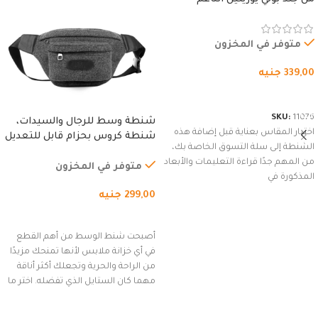
المقاوم للماء، مع غطاء مبطن
وسوستة.
متوفر في المخزون
339,00
جنيه
شراء المنتج
SKU:
11076
شنطة وسط للرجال والسيدات،
اختيار المقاس بعناية قبل إضافة هذه
شنطة كروس بحزام قابل للتعديل
الشنطة إلى سلة التسوق الخاصة بك،
للاستخدام الخارجي، التمارين،
من المهم جدًا قراءة التعليمات والأبعاد
السفر، الجري العادي، المشي
متوفر في المخزون
المذكورة في
لمسافات طويلة، وركوب الدراجات.
299,00
جنيه
(رمادي)
إضافة إلى السلة
أصبحت شنط الوسط من أهم القطع
في أي خزانة ملابس لأنها تمنحك مزيدًا
من الراحة والحرية وتجعلك أكثر أناقة
مهما كان الستايل الذي تفضله. اختر ما
يناسب ذوقك من مجموعتنا المميزة
التي تضم العديد من الاستايلات