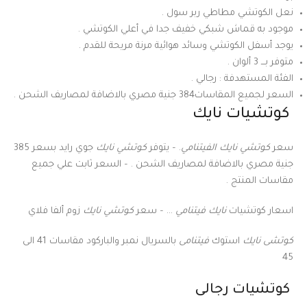
نعل الكوتشي مطاطي ربر سول .
موجود به قماش شبكي خفيف جدا في أعلي الكوتشي .
يوجد أسفل الكوتشي وسائد هوائية مرنة مريحة للقدم .
متوفر بـــ 3 ألوان .
الفئة المستهدفة : رجالي .
السعر لجميع المقاسات384 جنية مصري بالاضافة لمصاريف الشحن .
كوتشيات نايك
سعر
كوتشي نايك الفيتنامي
. – يتوفر
كوتشي نايك
جوي رايد بسعر 385
جنية مصري بالاضافة لمصاريف الشحن . – السعر ثابت علي جميع
مقاسات المنتج .
اسعار كوتشيات
نايك فيتنامي
… – سعر
كوتشي نايك
زوم ألفا فلاي
كوتشى نايك
استوك
فيتنامى
بالسريال نمبر والباركود مقاسات 41 الى
45
كوتشيات رجالى