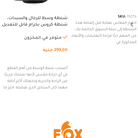
شراء المنتج
SKU:
11076
شنطة وسط للرجال والسيدات،
اختيار المقاس بعناية قبل إضافة هذه
شنطة كروس بحزام قابل للتعديل
الشنطة إلى سلة التسوق الخاصة بك،
للاستخدام الخارجي، التمارين،
من المهم جدًا قراءة التعليمات والأبعاد
السفر، الجري العادي، المشي
متوفر في المخزون
المذكورة في
لمسافات طويلة، وركوب الدراجات.
299,00
جنيه
(رمادي)
إضافة إلى السلة
أصبحت شنط الوسط من أهم القطع
في أي خزانة ملابس لأنها تمنحك مزيدًا
من الراحة والحرية وتجعلك أكثر أناقة
مهما كان الستايل الذي تفضله. اختر ما
يناسب ذوقك من مجموعتنا المميزة
التي تضم العديد من الاستايلات
المبتكرة من Dipelle لتتألق بلوك جذاب
وغير التقليدي