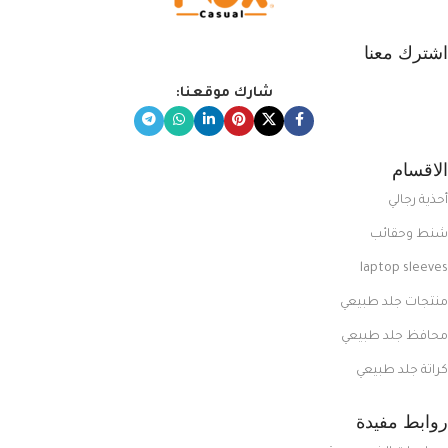
اشترك معنا
شارك موقعنا:
الاقسام
أحذية رجالي
شنط وحقائب
laptop sleeves
منتجات جلد طبيعي
محافظ جلد طبيعي
كراتة جلد طبيعي
روابط مفيدة