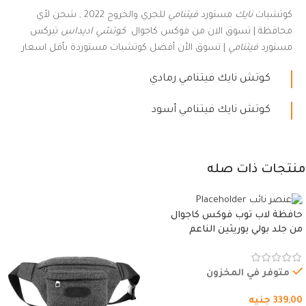
كوتشيات
نايك
مستورد
فيتنامي
للجري والخروج 2022 , شحن لأي
محافظة | تسوق الان من فوكس كاجوال
كوتشي اديداس
تيركس
مستورد
فيتنامي
| تسوق الأن أفضل كوتشيات مستوردة بأقل اسعار
كوتش نايك فيتنامي رمادي
كوتش نايك فيتنامي أسود
منتجات ذات صله
حافظة لاب توب فوكس كاجوال
من جلد بولي يوريثين الناعم
المقاوم للماء، مع غطاء مبطن
وسوستة.
متوفر في المخزون
339,00
جنيه