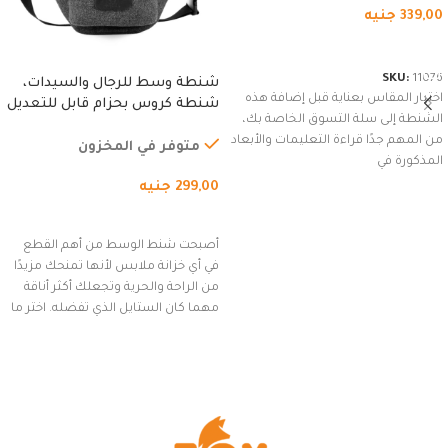
339,00
جنيه
شراء المنتج
SKU:
11076
شنطة وسط للرجال والسيدات،
اختيار المقاس بعناية قبل إضافة هذه
شنطة كروس بحزام قابل للتعديل
الشنطة إلى سلة التسوق الخاصة بك،
للاستخدام الخارجي، التمارين،
من المهم جدًا قراءة التعليمات والأبعاد
السفر، الجري العادي، المشي
متوفر في المخزون
المذكورة في
لمسافات طويلة، وركوب الدراجات.
299,00
جنيه
(رمادي)
إضافة إلى السلة
أصبحت شنط الوسط من أهم القطع
في أي خزانة ملابس لأنها تمنحك مزيدًا
من الراحة والحرية وتجعلك أكثر أناقة
مهما كان الستايل الذي تفضله. اختر ما
يناسب ذوقك من مجموعتنا المميزة
التي تضم العديد من الاستايلات
المبتكرة من Dipelle لتتألق بلوك جذاب
وغير التقليدي