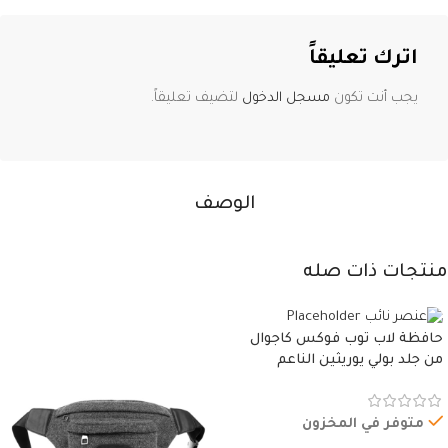
اترك تعليقاً
يجب أنت تكون
مسجل الدخول
لتضيف تعليقاً.
الوصف
منتجات ذات صله
حافظة لاب توب فوكس كاجوال
من جلد بولي يوريثين الناعم
المقاوم للماء، مع غطاء مبطن
وسوستة.
متوفر في المخزون