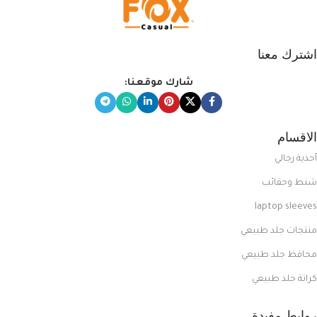
اشترك معنا
شارك موقعنا:
الاقسام
أحذية رجالي
شنط وحقائب
laptop sleeves
منتجات جلد طبيعي
محافظ جلد طبيعي
كراتة جلد طبيعي
روابط مفيدة