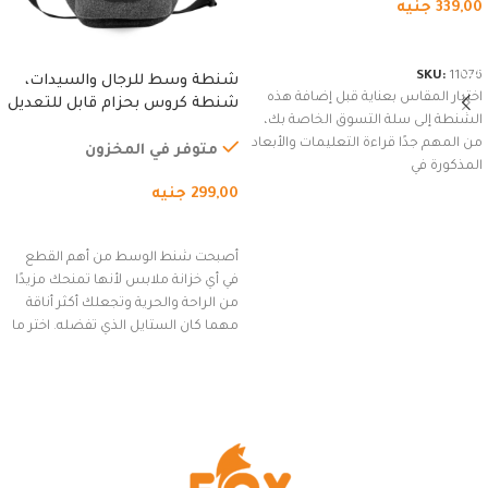
339,00
جنيه
شراء المنتج
SKU:
11076
شنطة وسط للرجال والسيدات،
اختيار المقاس بعناية قبل إضافة هذه
شنطة كروس بحزام قابل للتعديل
الشنطة إلى سلة التسوق الخاصة بك،
للاستخدام الخارجي، التمارين،
من المهم جدًا قراءة التعليمات والأبعاد
السفر، الجري العادي، المشي
متوفر في المخزون
المذكورة في
لمسافات طويلة، وركوب الدراجات.
299,00
جنيه
(رمادي)
إضافة إلى السلة
أصبحت شنط الوسط من أهم القطع
في أي خزانة ملابس لأنها تمنحك مزيدًا
من الراحة والحرية وتجعلك أكثر أناقة
مهما كان الستايل الذي تفضله. اختر ما
يناسب ذوقك من مجموعتنا المميزة
التي تضم العديد من الاستايلات
المبتكرة من Dipelle لتتألق بلوك جذاب
وغير التقليدي