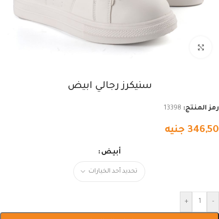
اضغط للتكبير
سنيكرز رجالي ابيض
رمز المنتج:
13398
346,50
جنيه
أبيض
+
-