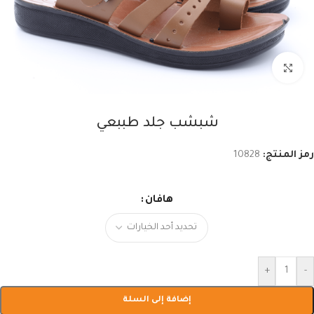
اضغط للتكبير
شبشب جلد طببعي
رمز المنتج:
10828
هافان
+
-
إضافة إلى السلة