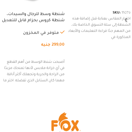
شراء المنتج
SKU:
11076
شنطة وسط للرجال والسيدات،
اختيار المقاس بعناية قبل إضافة هذه
شنطة كروس بحزام قابل للتعديل
الشنطة إلى سلة التسوق الخاصة بك،
للاستخدام الخارجي، التمارين،
من المهم جدًا قراءة التعليمات والأبعاد
السفر، الجري العادي، المشي
متوفر في المخزون
المذكورة في
لمسافات طويلة، وركوب الدراجات.
299,00
جنيه
(رمادي)
إضافة إلى السلة
أصبحت شنط الوسط من أهم القطع
في أي خزانة ملابس لأنها تمنحك مزيدًا
من الراحة والحرية وتجعلك أكثر أناقة
مهما كان الستايل الذي تفضله. اختر ما
يناسب ذوقك من مجموعتنا المميزة
التي تضم العديد من الاستايلات
المبتكرة من Dipelle لتتألق بلوك جذاب
وغير التقليدي