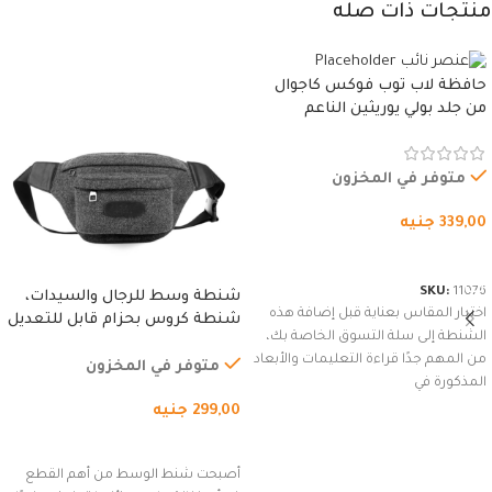
منتجات ذات صله
حافظة لاب توب فوكس كاجوال
من جلد بولي يوريثين الناعم
المقاوم للماء، مع غطاء مبطن
وسوستة.
متوفر في المخزون
339,00
جنيه
شراء المنتج
SKU:
11076
شنطة وسط للرجال والسيدات،
اختيار المقاس بعناية قبل إضافة هذه
شنطة كروس بحزام قابل للتعديل
الشنطة إلى سلة التسوق الخاصة بك،
للاستخدام الخارجي، التمارين،
من المهم جدًا قراءة التعليمات والأبعاد
السفر، الجري العادي، المشي
متوفر في المخزون
المذكورة في
لمسافات طويلة، وركوب الدراجات.
299,00
جنيه
(رمادي)
إضافة إلى السلة
أصبحت شنط الوسط من أهم القطع