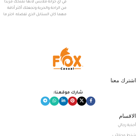
في أي خزانة ملابس لأنها تمنحك مزيدًا
من الراحة والحرية وتجعلك أكثر أناقة
مهما كان الستايل الذي تفضله. اختر ما
يناسب ذوقك من مجموعتنا المميزة
التي تضم العديد من الاستايلات
المبتكرة من Dipelle لتتألق بلوك جذاب
وغير التقليدي
اشترك معنا
شارك موقعنا:
الاقسام
أحذية رجالي
شنط وحقائب