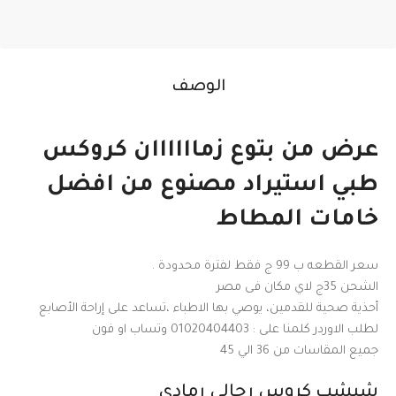
الوصف
عرض من بتوع زماااااان كروكس
طبي استيراد مصنوع من افضل
خامات المطاط
سعر القطعه ب 99 ج فقط لفترة محدودة .
الشحن 35ج لاي مكان فى مصر
أحذية صحية للقدمين، يوصي بها الاطباء ،تساعد على إراحة الأصابع
لطلب الاوردر كلمنا على : 01020404403 وتساب او فون
جميع المقاسات من 36 الي 45
شبشب كروس رجالي رمادي