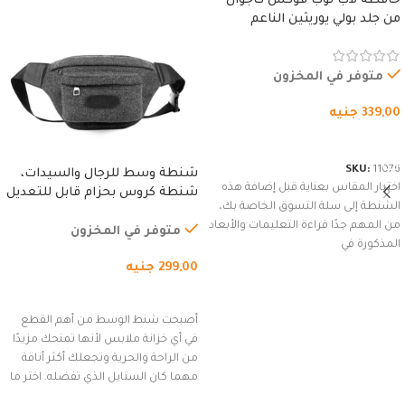
حافظة لاب توب فوكس كاجوال
من جلد بولي يوريثين الناعم
المقاوم للماء، مع غطاء مبطن
وسوستة.
متوفر في المخزون
339,00
جنيه
شراء المنتج
SKU:
11076
شنطة وسط للرجال والسيدات،
اختيار المقاس بعناية قبل إضافة هذه
شنطة كروس بحزام قابل للتعديل
الشنطة إلى سلة التسوق الخاصة بك،
للاستخدام الخارجي، التمارين،
من المهم جدًا قراءة التعليمات والأبعاد
السفر، الجري العادي، المشي
متوفر في المخزون
المذكورة في
لمسافات طويلة، وركوب الدراجات.
299,00
جنيه
(رمادي)
إضافة إلى السلة
أصبحت شنط الوسط من أهم القطع
في أي خزانة ملابس لأنها تمنحك مزيدًا
من الراحة والحرية وتجعلك أكثر أناقة
مهما كان الستايل الذي تفضله. اختر ما
يناسب ذوقك من مجموعتنا المميزة