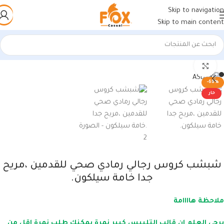
Skip to navigation
Skip to main content
الرئيسية
/
أحذية رجالي
/
شباشب رجالي
اضغط للتكبير
-68%
حار
شبشب كروس رجالي رمادي صحي للقدمين ،مريح
جدا خامة سيلكون.
ملاحظة هاااامة
يرجي العلم ان قالب التلبيس كبير نمرة يمكنك طلب نمرة اقل من