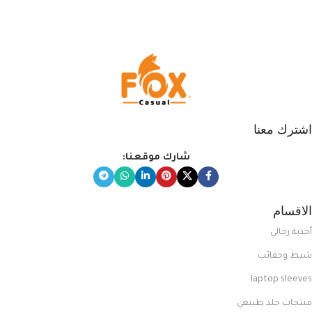
التي تضم العديد من الاستايلات
المبتكرة من Dipelle لتتألق بلوك جذاب
وغير التقليدي
اشترك معنا
شارك موقعنا:
الاقسام
أحذية رجالي
شنط وحقائب
laptop sleeves
منتجات جلد طبيعي