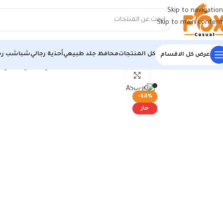
Skip to navigation
Skip to main content
كل المنتجات
محافظ جلد طبيعي
أحذية رجالي
شباشب رج
عرض كل الاقسام
الرئيسية
/
أحذية رجالي
/
شباشب رجالي
/
شبشب كروس رجالي رمادي صحي للق
اضغط للتكبير
-68%
حار