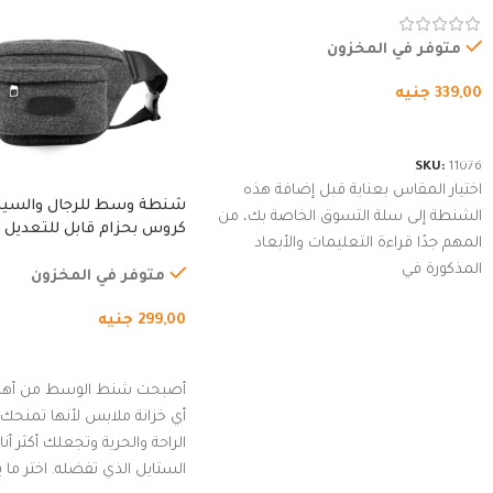
غطاء مبطن وسوستة.
متوفر في المخزون
339,00
جنيه
شراء المنتج
SKU:
11076
اختيار المقاس بعناية قبل إضافة هذه
شنطة وسط للرجال والسي
الشنطة إلى سلة التسوق الخاصة بك، من
كروس بحزام قابل للتعديل 
المهم جدًا قراءة التعليمات والأبعاد
الخارجي، التمارين، السفر، ا
المذكورة في
المشي لمسافات طويلة، ور
متوفر في المخزون
الدراجات. (رمادي)
299,00
جنيه
إضافة إلى السلة
أصبحت شنط الوسط من أهم
أي خزانة ملابس لأنها تمنحك م
الراحة والحرية وتجعلك أكثر أن
الستايل الذي تفضله. اختر ما