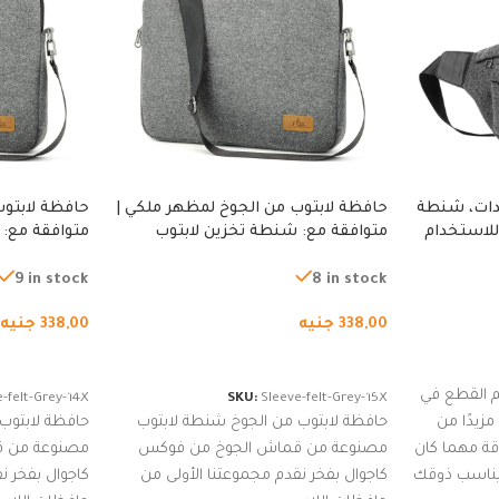
دات، شنطة
حافظة لابتوب من الجوخ لمظهر ملكي |
حافظة لابتوب
للاستخدام
متوافقة مع: شنطة تخزين لابتوب
متوافقة مع: 
لجري العادي،
لجميع الأجهزة، شنطة واقية محمولة
لجميع الأجهز
كوب
من الجوخ لجهاز نوت بوك والتابلت،
من الجوخ لجه
9 in stock
8 in stock
للجنسين
للجنسين
338,00
جنيه
338,00
جنيه
إضافة إلى السلة
إضافة إلى ا
 القطع في
-felt-Grey-14X
SKU:
Sleeve-felt-Grey-15X
زيدًا من
حافظة لابتوب من الجوخ شنطة لابتوب
حافظة لابتوب
اقة مهما كان
مصنوعة من قماش الجوخ من فوكس
مصنوعة من 
 يناسب ذوقك
كاجوال بفخر نقدم مجموعتنا الأولى من
كاجوال بفخر ن