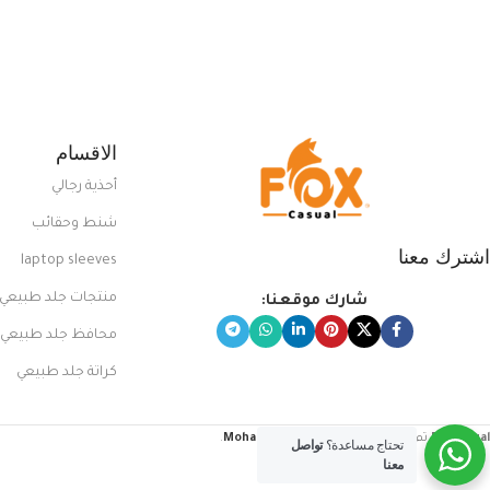
من مجموعتنا المميزة التي ت
بلوك جذاب وغير التقليدي
الاقسام
أحذية رجالي
شنط وحقائب
اشترك معنا
laptop sleeves
منتجات جلد طبيعي
شارك موقعنا:
محافظ جلد طبيعي
كراتة جلد طبيعي
FoxCasual
تم إنشاؤه بواسطة
Mohamed Sayed
.
تحتاج مساعدة؟
تواصل
معنا