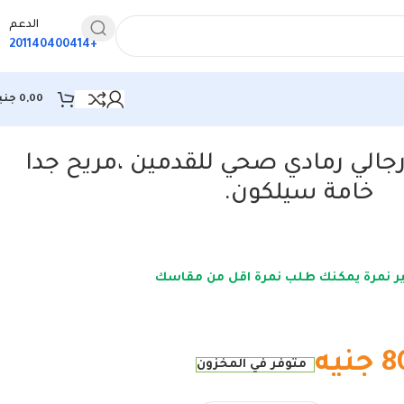
الدعم
+201140400414
0,00
جني
ي رمادي صحي للقدمين ،مريح جدا
خامة سيلكون.
بير نمرة يمكنك طلب نمرة اقل من مقاسك
8
جنيه
متوفر في المخزون