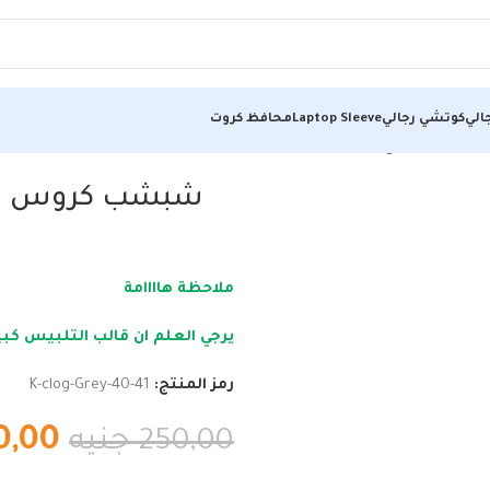
الي
كوتشي رجالي
Laptop Sleeve
محافظ كروت
دمين ،مريح جدا خامة سيلكون.
شبشب كروس رجال
ملاحظة هاااامة
يرجي العلم ان قالب التلبيس ك
رمز المنتج:
K-clog-Grey-40-41
0,00
250,00
جنيه