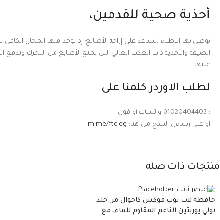
أحذية صحية للقدمين،
يوصي بها الاطباء ،تساعد على إراحة الأصابع؛ إذ يوجد فيها المجال الكافي
الضيقة والأحذية ذات العكب العالي التي تمنع الأصابع من التحرك وتدفع ال
عليها.
لطلب الاوردر كلمنا على
: 01020404403 واتساب او فون
او على رساءل البيدج من هنا:
m.me/ftc.eg
منتجات ذات صله
حافظة لاب توب فوكس كاجوال من جلد
بولي يوريثين الناعم المقاوم للماء، مع