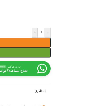
+
-
عزت فوكس
nline
تحتاج مساعدة؟ تواص
قارن