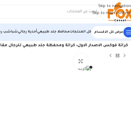
Skip to navigation
Skip to main content
كل المنتجات
محافظ جلد طبيعي
أحذية رجالي
شباشب رج
عرض كل الاقسام
الرئيسية
/
منتجات جلد طبيعي
/
كراتة جلد طبيعي
/
كراتة فوكس الاصدار الاول، كراتة ومحفظة جلد طبيعي للرجال مقاس 11*8 سم بها 7 جيوب من الداخل محفظة كروت حجم صغير محافظ نحيفة من فوكس كاجوال (أصف
اضغط للتكبير