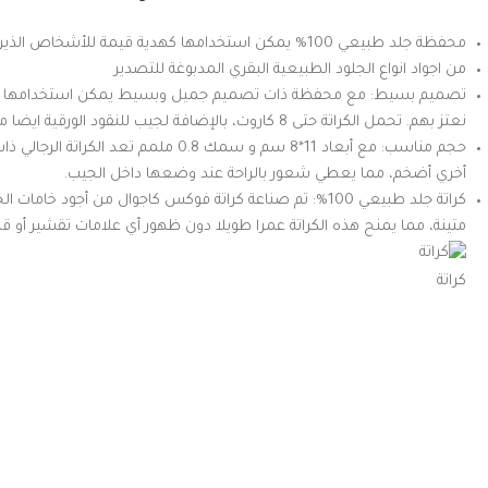
محفظة جلد طبيعي 100% يمكن استخدامها كهدية قيمة للأشخاص الذين نهتم لأمرهم
من اجواد انواع الجلود الطبيعية البقري المدبوغة للتصدير
تصميم بسيط: مع محفظة ذات تصميم جميل وبسيط يمكن استخدامها ك
نعتز بهم. تحمل الكراتة حتى 8 كاروت، بالإضافة لجيب للنقود الورقية ايضا مقاومة للماء وللنا
حجم مناسب: مع أبعاد 11*8 سم و سمك 0.8 ملمم ت
أخري أضخم، مما يعطي شعور بالراحة عند وضعها داخل الجيب.
كراتة جلد طبيعي 100%: تم صناعة كراتة فوكس كاجوال من أجود خا
متينة، مما يمنح هذه الكراتة عمرا طويلا دون ظهور أي علامات تقشير أو قد
كراتة