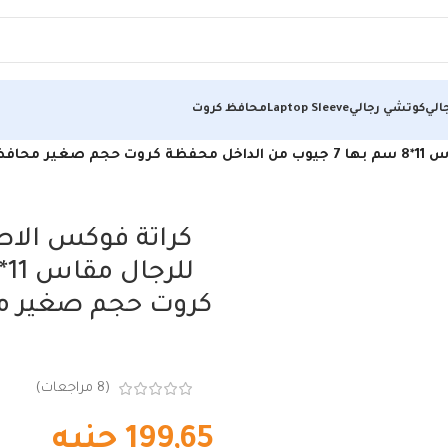
الي
كوتشي رجالي
Laptop Sleeve
محافظ كروت
ر مشحم)
كراتة فوكس الاص
كروت حجم صغير م
(
8
مراجعات)
199,65
جنيه