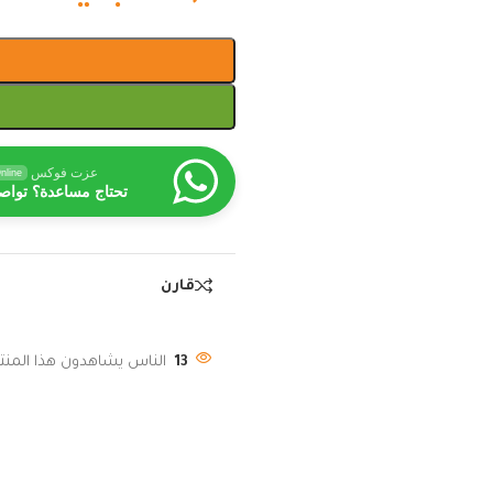
عزت فوكس
nline
تحتاج مساعدة؟ تواص
قارن
13
الناس يشاهدون هذا المنتج