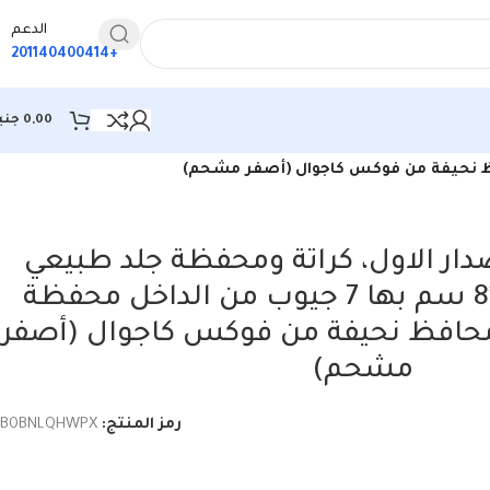
الدعم
+201140400414
0,00
جني
دار الاول، كراتة ومحفظة جلد طبيعي
للرجال مقاس 11*8 سم بها 7 جيوب من الداخل محفظة
حافظ نحيفة من فوكس كاجوال (أصفر
مشحم)
رمز المنتج:
B0BNLQHWPX