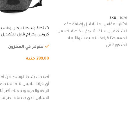
شراء المنتج
SKU:
11076
اختيار المقاس بعناية قبل إضافة هذه
شنطة وسط للرجال والسي
الشنطة إلى سلة التسوق الخاصة بك، من
كروس بحزام قابل للتعديل 
المهم جدًا قراءة التعليمات والأبعاد
الخارجي، التمارين، السفر، ا
المذكورة في
المشي لمسافات طويلة، ور
متوفر في المخزون
الدراجات. (رمادي)
299,00
جنيه
إضافة إلى السلة
أصبحت شنط الوسط من أهم
أي خزانة ملابس لأنها تمنحك م
الراحة والحرية وتجعلك أكثر أن
الستايل الذي تفضله. اختر ما
من مجموعتنا المميزة التي ت
بلوك جذاب وغير التقليدي