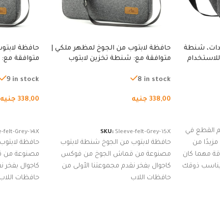
دات، شنطة
حافظة لابتوب من الجوخ لمظهر ملكي |
حافظة لابتوب
للاستخدام
متوافقة مع: شنطة تخزين لابتوب
متوافقة مع: 
لجري العادي،
لجميع الأجهزة، شنطة واقية محمولة
لجميع الأجهز
كوب
من الجوخ لجهاز نوت بوك والتابلت،
من الجوخ لجه
9 in stock
8 in stock
للجنسين
للجنسين
338,00
جنيه
338,00
جنيه
إضافة إلى السلة
إضافة إلى ا
 القطع في
-felt-Grey-14X
SKU:
Sleeve-felt-Grey-15X
زيدًا من
حافظة لابتوب من الجوخ شنطة لابتوب
حافظة لابتوب
اقة مهما كان
مصنوعة من قماش الجوخ من فوكس
مصنوعة من 
 يناسب ذوقك
كاجوال بفخر نقدم مجموعتنا الأولى من
كاجوال بفخر ن
ضم العديد
حافظات اللاب
حافظات اللاب
من الاستايلات المبتكرة من Dipelle لتتألق