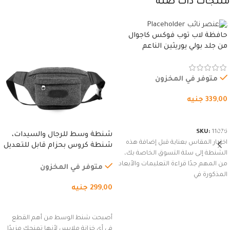
منتجات ذات صله
حافظة لاب توب فوكس كاجوال
من جلد بولي يوريثين الناعم
المقاوم للماء، مع غطاء مبطن
وسوستة.
متوفر في المخزون
339,00
جنيه
شراء المنتج
SKU:
11076
شنطة وسط للرجال والسيدات،
اختيار المقاس بعناية قبل إضافة هذه
شنطة كروس بحزام قابل للتعديل
الشنطة إلى سلة التسوق الخاصة بك،
للاستخدام الخارجي، التمارين،
من المهم جدًا قراءة التعليمات والأبعاد
السفر، الجري العادي، المشي
متوفر في المخزون
المذكورة في
لمسافات طويلة، وركوب الدراجات.
299,00
جنيه
(رمادي)
إضافة إلى السلة
أصبحت شنط الوسط من أهم القطع
في أي خزانة ملابس لأنها تمنحك مزيدًا