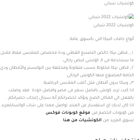
كوتشيات شبابى
كوتشيات 2022 شبابي
أنواع خامات البيكا التي بالسوق عامة …
.١ _ قطن بيكا خالص التصنيع القطني ودة مخضض للملابس فقط قلايل
ما يستحدمة فى الـ كوتشي ابيض رجالي .
٢_ قطن بيكا مخلوط بنسب متفاوتة ومختلفة بين البوليستر والأقطان ودي
الخامة المصنوع منها الكوتش الرجالي.
٣_ وبيكا بدون أقطان مثل أغلب الملابس الرياضية .
اذا كنت تريد كوتش بافضل سعر فى مصر وافضل جودة فقد وصلت
بالفعل الي المكان الصح ونؤكد لحضراتكم أنه سينال إعجاب حضراتكم .
اذا كان لديك اي استفسار عن المنتد تواصل معنا على شات الواتسابلمزيد
من كوبونات الخصم من
موقع كوبونات فوكس
تسوق المزيد من
الكوتشيات من هنا