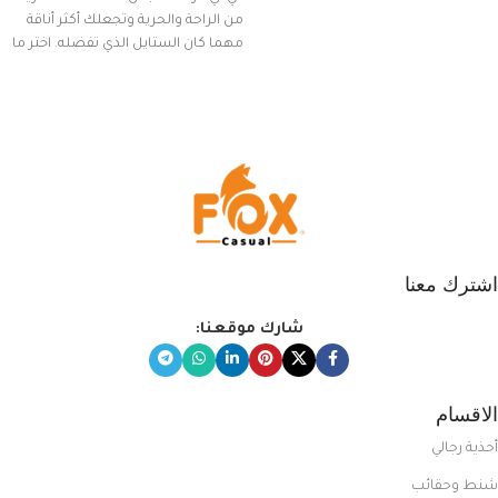
من الراحة والحرية وتجعلك أكثر أناقة
مهما كان الستايل الذي تفضله. اختر ما
يناسب ذوقك من مجموعتنا المميزة
التي تضم العديد من الاستايلات
المبتكرة من Dipelle لتتألق بلوك جذاب
وغير التقليدي
اشترك معنا
شارك موقعنا:
الاقسام
أحذية رجالي
شنط وحقائب