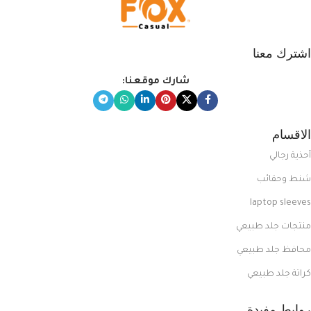
اشترك معنا
شارك موقعنا:
الاقسام
أحذية رجالي
شنط وحقائب
laptop sleeves
منتجات جلد طبيعي
محافظ جلد طبيعي
كراتة جلد طبيعي
روابط مفيدة