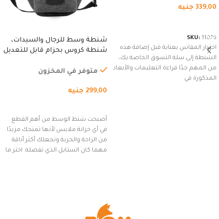
339,00
جنيه
شراء المنتج
SKU:
11076
شنطة وسط للرجال والسيدات،
اختيار المقاس بعناية قبل إضافة هذه
شنطة كروس بحزام قابل للتعديل
الشنطة إلى سلة التسوق الخاصة بك،
للاستخدام الخارجي، التمارين،
من المهم جدًا قراءة التعليمات والأبعاد
السفر، الجري العادي، المشي
متوفر في المخزون
المذكورة في
لمسافات طويلة، وركوب الدراجات.
299,00
جنيه
(رمادي)
إضافة إلى السلة
أصبحت شنط الوسط من أهم القطع
في أي خزانة ملابس لأنها تمنحك مزيدًا
من الراحة والحرية وتجعلك أكثر أناقة
مهما كان الستايل الذي تفضله. اختر ما
يناسب ذوقك من مجموعتنا المميزة
التي تضم العديد من الاستايلات
المبتكرة من Dipelle لتتألق بلوك جذاب
وغير التقليدي