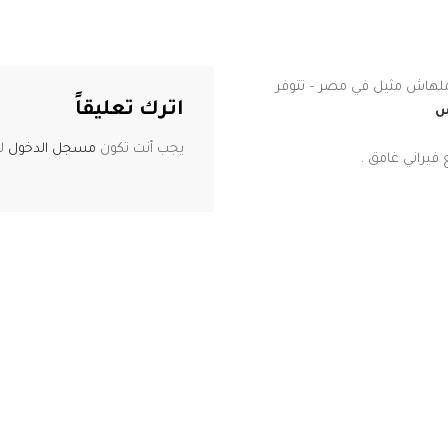
 ملهاش مثيل في مصر – تتوفر
اترك تعليقاً
س
يجب أنت تكون
مسجل الدخول
لت
فيراني غامق .