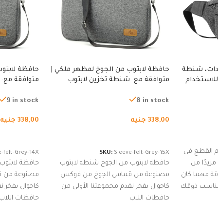
دات، شنطة
حافظة لابتوب من الجوخ لمظهر ملكي |
حافظة لابتوب
للاستخدام
متوافقة مع: شنطة تخزين لابتوب
متوافقة مع: 
لجري العادي،
لجميع الأجهزة، شنطة واقية محمولة
لجميع الأجهز
كوب
من الجوخ لجهاز نوت بوك والتابلت،
من الجوخ لجه
9 in stock
8 in stock
للجنسين
للجنسين
338,00
جنيه
338,00
جنيه
إضافة إلى السلة
إضافة إلى ا
 القطع في
-felt-Grey-14X
SKU:
Sleeve-felt-Grey-15X
زيدًا من
حافظة لابتوب من الجوخ شنطة لابتوب
حافظة لابتوب
اقة مهما كان
مصنوعة من قماش الجوخ من فوكس
مصنوعة من 
 يناسب ذوقك
كاجوال بفخر نقدم مجموعتنا الأولى من
كاجوال بفخر ن
ضم العديد
حافظات اللاب
حافظات اللاب
من الاستايلات المبتكرة من Dipelle لتتألق