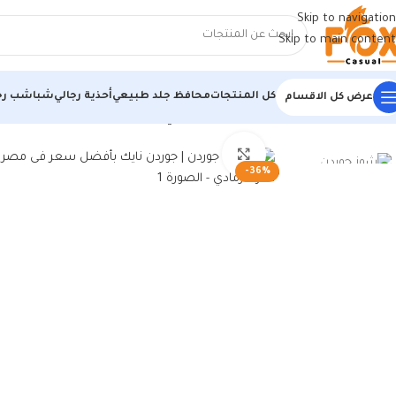
Skip to navigation
Skip to main content
كل المنتجات
محافظ جلد طبيعي
أحذية رجالي
شباشب رج
عرض كل الاقسام
الرئيسية
/
أحذية رجالي
/
كوتشي رجالي
/
كوتشي جوردن | جوردن نايك بأفضل س
اضغط للتكبير
-36%