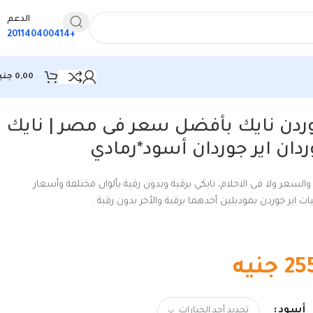
الدعم
+201140400414
0,00
جني
ردن نايك بأفضل سعر فى مصر | نايك
ردان اير جوردان أسود*رمادي
السعر ولا فى الاحلام، نايكي برقبة وبدون رقبة بألوان مختلفة وأسعار
اير جوردن بموديلين أحدهما برقبة والأخر بدون رقبة .
25
جنيه
أسود