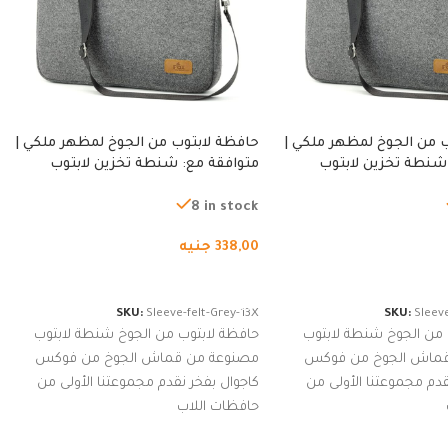
 من الجوخ لمظهر ملكي |
حافظة لابتوب من الجوخ لمظهر ملكي |
شنطة تخزين لابتوب
متوافقة مع: شنطة تخزين لابتوب
ة، شنطة واقية محمولة
لجميع الأجهزة، شنطة واقية محمولة
از نوت بوك والتابلت،
من الجوخ لجهاز نوت بوك والتابلت،
8 in stock
للجنسين
338,00
جنيه
لسلة
إضافة إلى السلة
SKU:
Sleeve-felt-Grey-13X
SKU:
Sleeve
 من الجوخ شنطة لابتوب
حافظة لابتوب من الجوخ شنطة لابتوب
قماش الجوخ من فوكس
مصنوعة من قماش الجوخ من فوكس
قدم مجموعتنا الأولى من
كاجوال بفخر نقدم مجموعتنا الأولى من
حافظات اللاب