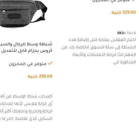
متوفر في المخزون
339,00
جنيه
شراء المنتج
SKU:
11076
اختيار المقاس بعناية قبل إضافة هذه
شنطة وسط للرجال والسي
الشنطة إلى سلة التسوق الخاصة بك، من
كروس بحزام قابل للتعديل 
المهم جدًا قراءة التعليمات والأبعاد
الخارجي، التمارين، السفر، ا
المذكورة في
المشي لمسافات طويلة، ور
متوفر في المخزون
الدراجات. (رمادي)
299,00
جنيه
إضافة إلى السلة
أصبحت شنط الوسط من أهم
أي خزانة ملابس لأنها تمنحك م
الراحة والحرية وتجعلك أكثر أن
الستايل الذي تفضله. اختر ما
من مجموعتنا المميزة التي ت