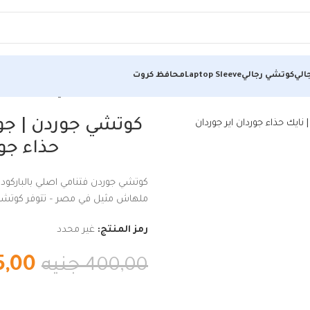
الي
كوتشي رجالي
Laptop Sleeve
محافظ كروت
عر فى مصر | نايك حذاء جوردان اير جوردان أسود*رمادي
كوتشي جوردن | جو
حذاء جو
كوتشي جوردن فتنامي اصلي بالباركود و
ملهاش مثيل في مصر – تتوفر كوتشيات 
رمز المنتج:
غير محدد
5,00
400,00
جنيه