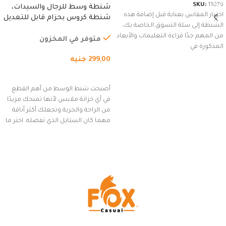
SKU:
11076
شنطة وسط للرجال والسيدات،
اختيار المقاس بعناية قبل إضافة هذه
شنطة كروس بحزام قابل للتعديل
الشنطة إلى سلة التسوق الخاصة بك،
للاستخدام الخارجي، التمارين،
من المهم جدًا قراءة التعليمات والأبعاد
السفر، الجري العادي، المشي
متوفر في المخزون
المذكورة في
لمسافات طويلة، وركوب الدراجات.
299,00
جنيه
(رمادي)
إضافة إلى السلة
أصبحت شنط الوسط من أهم القطع
في أي خزانة ملابس لأنها تمنحك مزيدًا
من الراحة والحرية وتجعلك أكثر أناقة
مهما كان الستايل الذي تفضله. اختر ما
يناسب ذوقك من مجموعتنا المميزة
التي تضم العديد من الاستايلات
المبتكرة من Dipelle لتتألق بلوك جذاب
وغير التقليدي