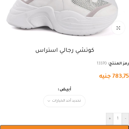
اضغط للتكبير
كوتشي رجالي استراس
رمز المنتج:
13370
783,75
جنيه
أبيض
+
-