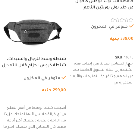
حافظة لاب توب فوكس كاجوال
من جلد بولي يوريثين الناعم
المقاوم للماء، مع غطاء مبطن
وسوستة.
متوفر في المخزون
339,00
جنيه
شراء المنتج
SKU:
11076
شنطة وسط للرجال والسيدات،
اختيار المقاس بعناية قبل إضافة هذه
شنطة كروس بحزام قابل للتعديل
الشنطة إلى سلة التسوق الخاصة بك،
للاستخدام الخارجي، التمارين،
من المهم جدًا قراءة التعليمات والأبعاد
السفر، الجري العادي، المشي
متوفر في المخزون
المذكورة في
لمسافات طويلة، وركوب الدراجات.
299,00
جنيه
(رمادي)
إضافة إلى السلة
أصبحت شنط الوسط من أهم القطع
في أي خزانة ملابس لأنها تمنحك مزيدًا
من الراحة والحرية وتجعلك أكثر أناقة
مهما كان الستايل الذي تفضله. اختر ما
يناسب ذوقك من مجموعتنا المميزة