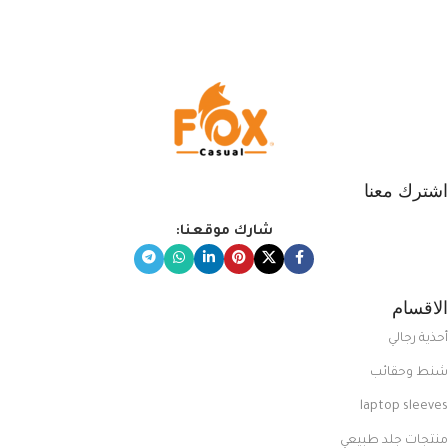
التي تضم العديد من الاستايلات
المبتكرة من Dipelle لتتألق بلوك جذاب
وغير التقليدي
اشترك معنا
شارك موقعنا:
الاقسام
أحذية رجالي
شنط وحقائب
laptop sleeves
منتجات جلد طبيعي