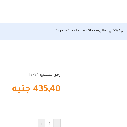
الي
كوتشي رجالي
Laptop Sleeve
محافظ كروت
رمز المنتج:
12784
435,40
جنيه
+
-