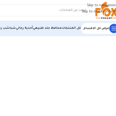
Skip to navigation
Skip to main content
كل المنتجات
محافظ جلد طبيعي
أحذية رجالي
شباشب رج
عرض كل الاقسام
الرئيسية
/
أحذية رجالي
/
كوتشي رجالي
/
كوتش اديداس