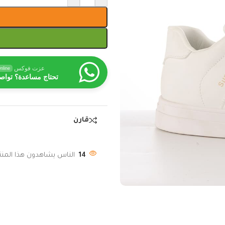
عزت فوكس
nline
تحتاج مساعدة؟ تواص
قارن
14
الناس يشاهدون هذا المنتج