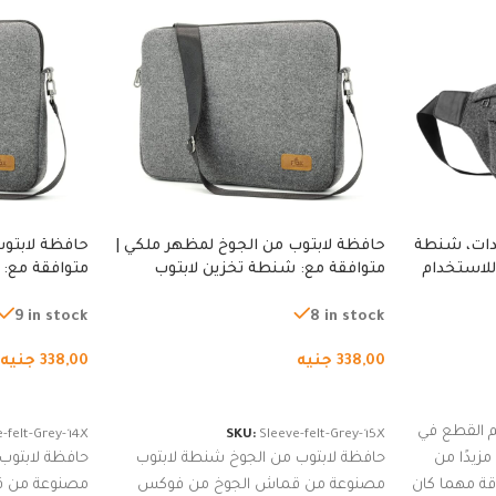
دات، شنطة
حافظة لابتوب من الجوخ لمظهر ملكي |
حافظة لابتوب
للاستخدام
متوافقة مع: شنطة تخزين لابتوب
متوافقة مع: 
لجري العادي،
لجميع الأجهزة، شنطة واقية محمولة
لجميع الأجهز
كوب
من الجوخ لجهاز نوت بوك والتابلت،
من الجوخ لجه
9 in stock
8 in stock
للجنسين
للجنسين
338,00
جنيه
338,00
جنيه
إضافة إلى السلة
إضافة إلى ا
 القطع في
-felt-Grey-14X
SKU:
Sleeve-felt-Grey-15X
زيدًا من
حافظة لابتوب من الجوخ شنطة لابتوب
حافظة لابتوب
اقة مهما كان
مصنوعة من قماش الجوخ من فوكس
مصنوعة من 