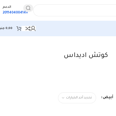
الدعم
+201140400414
0,00
جني
كوتش اديداس
أبيض