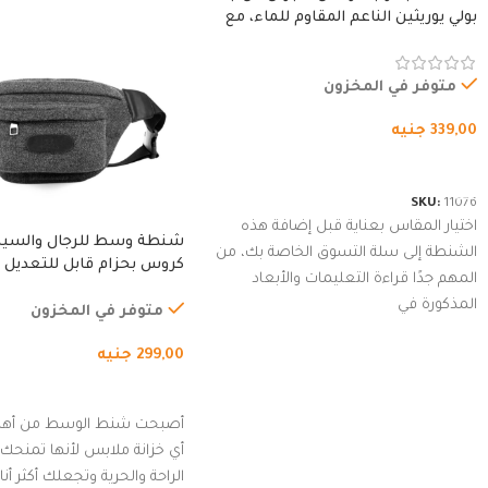
بولي يوريثين الناعم المقاوم للماء، مع
غطاء مبطن وسوستة.
متوفر في المخزون
339,00
جنيه
شراء المنتج
SKU:
11076
اختيار المقاس بعناية قبل إضافة هذه
شنطة وسط للرجال والسي
الشنطة إلى سلة التسوق الخاصة بك، من
كروس بحزام قابل للتعديل 
المهم جدًا قراءة التعليمات والأبعاد
الخارجي، التمارين، السفر، ا
المذكورة في
المشي لمسافات طويلة، ور
متوفر في المخزون
الدراجات. (رمادي)
299,00
جنيه
إضافة إلى السلة
أصبحت شنط الوسط من أهم
أي خزانة ملابس لأنها تمنحك م
الراحة والحرية وتجعلك أكثر أن