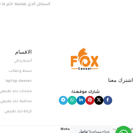
الستايل الذي تفضله. اختر ما
من مجموعتنا المميزة التي ت
بلوك جذاب وغير التقليدي
الاقسام
أحذية رجالي
شنط وحقائب
اشترك معنا
laptop sleeves
منتجات جلد طبيعي
شارك موقعنا:
محافظ جلد طبيعي
كراتة جلد طبيعي
FoxCasual
تم إنشاؤه بواسطة
Mohamed Sayed
.
تحتاج مساعدة؟
تواصل