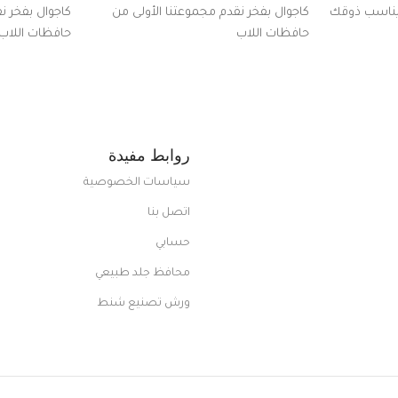
 يناسب ذوقك
كاجوال بفخر نقدم مجموعتنا الأولى من
كاجوال بفخر ن
ضم العديد
حافظات اللاب
حافظات اللاب
من الاستايلات المبتكرة من Dipelle لتتألق
روابط مفيدة
سياسات الخصوصية
اتصل بنا
حسابي
محافظ جلد طبيعي
ورش تصنيع شنط