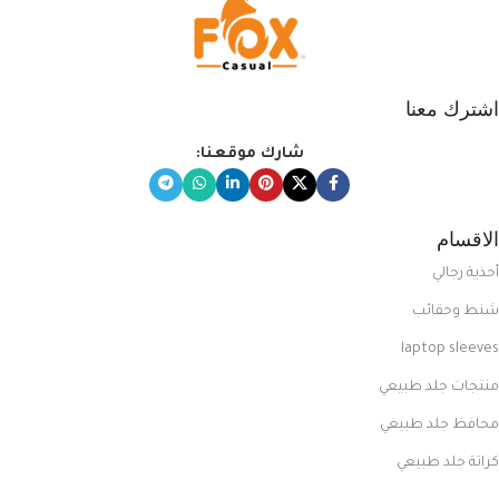
اشترك معنا
شارك موقعنا:
الاقسام
أحذية رجالي
شنط وحقائب
laptop sleeves
منتجات جلد طبيعي
محافظ جلد طبيعي
كراتة جلد طبيعي