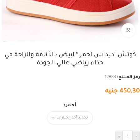
اضغط للتكبير
كوتش اديداس احمر * ابيض : الأناقة والراحة في
حذاء رياضي عالي الجودة
رمز المنتج:
12883
450,30
جنيه
أحمر
+
-