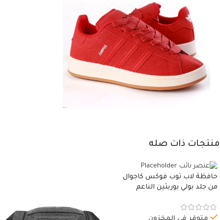
منتجات ذات صله
حافظة لاب توب فوكس كاجوال
من جلد بولي يوريثين الناعم
المقاوم للماء، مع غطاء مبطن
وسوستة.
متوفر في المخزون