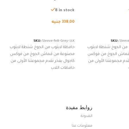
ة، شنطة واقية محمولة
لجميع الأجهزة، شنطة واقية محمولة
از نوت بوك والتابلت،
من الجوخ لجهاز نوت بوك والتابلت،
8 in stock
للجنسين
338,00
جنيه
لسلة
إضافة إلى السلة
SKU:
Sleeve-felt-Grey-13X
SKU:
Sleeve
 من الجوخ شنطة لابتوب
حافظة لابتوب من الجوخ شنطة لابتوب
قماش الجوخ من فوكس
مصنوعة من قماش الجوخ من فوكس
قدم مجموعتنا الأولى من
كاجوال بفخر نقدم مجموعتنا الأولى من
حافظات اللاب
روابط مفيدة
المدونة
معلومات عنا