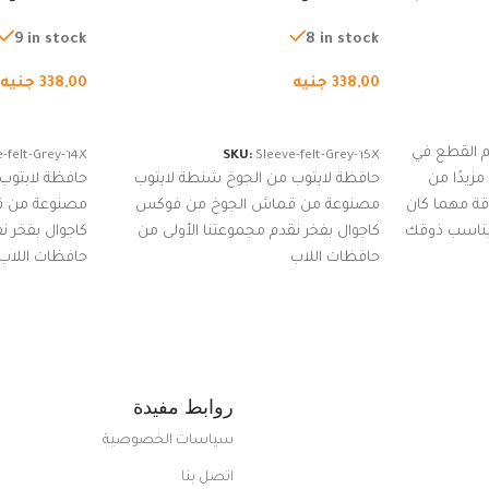
لجري العادي،
لجميع الأجهزة، شنطة واقية محمولة
لجميع الأجهز
كوب
من الجوخ لجهاز نوت بوك والتابلت،
من الجوخ لجه
9 in stock
8 in stock
للجنسين
للجنسين
338,00
جنيه
338,00
جنيه
إضافة إلى السلة
إضافة إلى ا
 القطع في
-felt-Grey-14X
SKU:
Sleeve-felt-Grey-15X
زيدًا من
حافظة لابتوب من الجوخ شنطة لابتوب
حافظة لابتوب
اقة مهما كان
مصنوعة من قماش الجوخ من فوكس
مصنوعة من 
 يناسب ذوقك
كاجوال بفخر نقدم مجموعتنا الأولى من
كاجوال بفخر ن
ضم العديد
حافظات اللاب
حافظات اللاب
من الاستايلات المبتكرة من Dipelle لتتألق
روابط مفيدة
سياسات الخصوصية
اتصل بنا