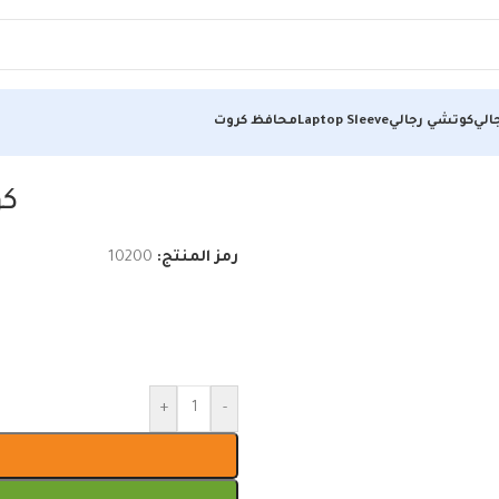
الي
كوتشي رجالي
Laptop Sleeve
محافظ كروت
كو
رمز المنتج:
10200
+
-