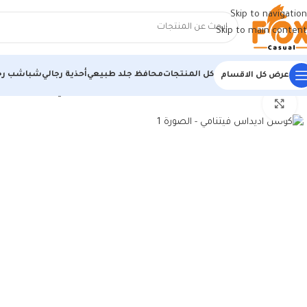
Skip to navigation
Skip to main content
كل المنتجات
محافظ جلد طبيعي
أحذية رجالي
شباشب رج
عرض كل الاقسام
الرئيسية
/
أحذية رجالي
/
كوتشي رجالي
/
كوتش اديداس فيتنامي
اضغط للتكبير