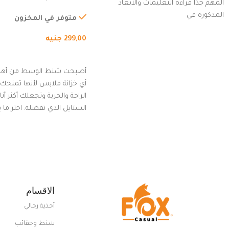
المهم جدًا قراءة التعليمات والأبعاد
الخارجي، التمارين، السفر، ا
المذكورة في
المشي لمسافات طويلة، ور
متوفر في المخزون
الدراجات. (رمادي)
299,00
جنيه
إضافة إلى السلة
أصبحت شنط الوسط من أهم
أي خزانة ملابس لأنها تمنحك م
الراحة والحرية وتجعلك أكثر أن
الستايل الذي تفضله. اختر ما
من مجموعتنا المميزة التي ت
بلوك جذاب وغير التقليدي
الاقسام
أحذية رجالي
شنط وحقائب