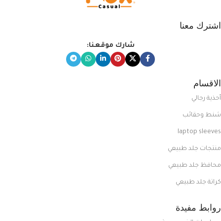
اشترك معنا
شارك موقعنا:
الاقسام
أحذية رجالي
شنط وحقائب
laptop sleeves
منتجات جلد طبيعي
محافظ جلد طبيعي
كراتة جلد طبيعي
روابط مفيدة