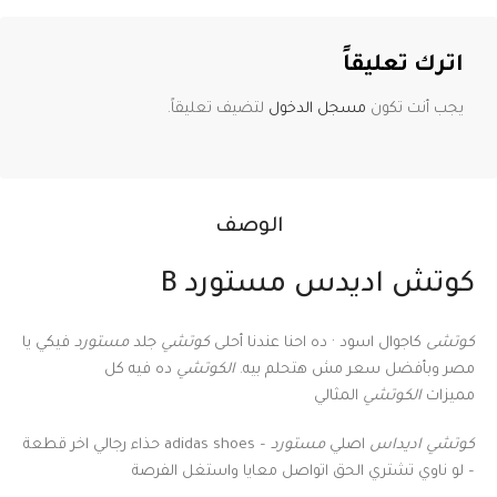
اترك تعليقاً
يجب أنت تكون
مسجل الدخول
لتضيف تعليقاً.
الوصف
كوتش اديدس مستورد B
كوتشى
كاجوال اسود · ده احنا عندنا أحلى
كوتشي
جلد
مستورد
فيكي يا
مصر وبأفضل سعر مش هتحلم بيه.
الكوتشي
ده فيه كل
مميزات
الكوتشي
المثالي
كوتشي اديداس
اصلي
مستورد
– adidas shoes حذاء رجالي اخر قطعة
– لو ناوي تشتري الحق اتواصل معايا واستغل الفرصة