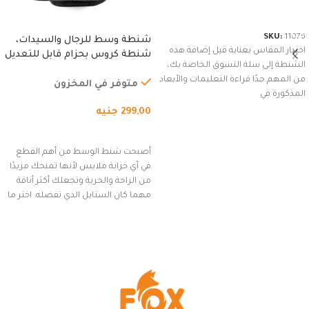
شراء المنتج
SKU:
11076
شنطة وسط للرجال والسيدات،
اختيار المقاس بعناية قبل إضافة هذه
شنطة كروس بحزام قابل للتعديل
الشنطة إلى سلة التسوق الخاصة بك،
للاستخدام الخارجي، التمارين،
من المهم جدًا قراءة التعليمات والأبعاد
السفر، الجري العادي، المشي
متوفر في المخزون
المذكورة في
لمسافات طويلة، وركوب الدراجات.
299,00
جنيه
(رمادي)
إضافة إلى السلة
أصبحت شنط الوسط من أهم القطع
في أي خزانة ملابس لأنها تمنحك مزيدًا
من الراحة والحرية وتجعلك أكثر أناقة
مهما كان الستايل الذي تفضله. اختر ما
يناسب ذوقك من مجموعتنا المميزة
التي تضم العديد من الاستايلات
المبتكرة من Dipelle لتتألق بلوك جذاب
وغير التقليدي