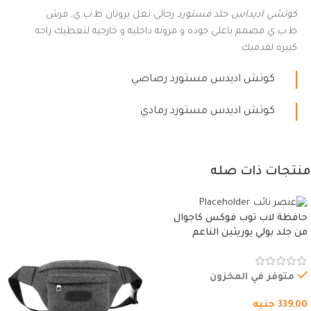
كوتشي اديداس
جلد
مستورد
رجالي نعل بروتان ط.
ب
.ي, فرش
ط.
ب
.ي مصمم باعلي جوده و مرونه داخليه و خارجيه لتعطيك راحه
كبيره لقدميك
كوتش اديدس مستورد رصاصي
كوتش اديدس مستورد رمادي
منتجات ذات صله
حافظة لاب توب فوكس كاجوال
من جلد بولي يوريثين الناعم
المقاوم للماء، مع غطاء مبطن
وسوستة.
متوفر في المخزون
339,00
جنيه