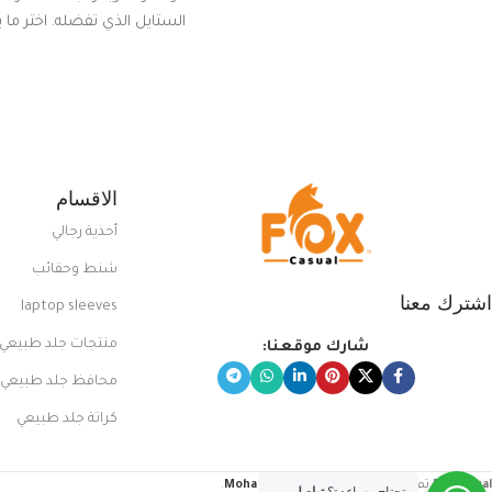
الستايل الذي تفضله. اختر ما
من مجموعتنا المميزة التي ت
بلوك جذاب وغير التقليدي
الاقسام
أحذية رجالي
شنط وحقائب
اشترك معنا
laptop sleeves
منتجات جلد طبيعي
شارك موقعنا:
محافظ جلد طبيعي
كراتة جلد طبيعي
FoxCasual
تم إنشاؤه بواسطة
Mohamed Sayed
.