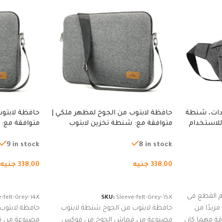
دات، شنطة
حافظة لابتوب من الجوخ لمظهر ملكي |
حافظة لابتوب
للاستخدام
متوافقة مع: شنطة تخزين لابتوب
متوافقة مع: 
لجري العادي،
لجميع الأجهزة، شنطة واقية محمولة
لجميع الأجهز
كوب
من الجوخ لجهاز نوت بوك والتابلت،
من الجوخ لجه
9 in stock
8 in stock
للجنسين
للجنسين
338,00
جنيه
338,00
جنيه
إضافة إلى السلة
إضافة إلى ا
 القطع في
-felt-Grey-14X
SKU:
Sleeve-felt-Grey-15X
زيدًا من
حافظة لابتوب من الجوخ شنطة لابتوب
حافظة لابتوب
اقة مهما كان
مصنوعة من قماش الجوخ من فوكس
مصنوعة من 