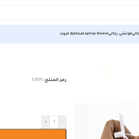
الي
كوتشي رجالي
Laptop Sleeve
محافظ كروت
رمز المنتج:
12879
+
-