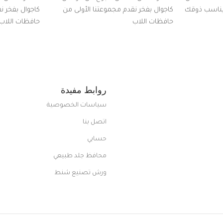
 يناسب ذوقك
كاجوال بفخر نقدم مجموعتنا الأولى من
كاجوال بفخر ن
ضم العديد
حافظات اللاب
حافظات اللاب
من الاستايلات المبتكرة من Dipelle لتتألق
روابط مفيدة
سياسات الخصوصية
اتصل بنا
حسابي
محافظ جلد طبيعي
ورش تصنيع شنط