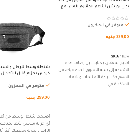
حافظة لاب توب فوكس كاجوال من جلد
بولي يوريثين الناعم المقاوم للماء، مع
غطاء مبطن وسوستة.
متوفر في المخزون
339,00
جنيه
شراء المنتج
SKU:
11076
اختيار المقاس بعناية قبل إضافة هذه
شنطة وسط للرجال والسي
الشنطة إلى سلة التسوق الخاصة بك، من
كروس بحزام قابل للتعديل 
المهم جدًا قراءة التعليمات والأبعاد
الخارجي، التمارين، السفر، ا
المذكورة في
المشي لمسافات طويلة، ور
متوفر في المخزون
الدراجات. (رمادي)
299,00
جنيه
إضافة إلى السلة
أصبحت شنط الوسط من أهم
أي خزانة ملابس لأنها تمنحك م
الراحة والحرية وتجعلك أكثر أن