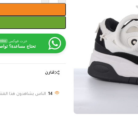
عزت فوكس
nline
تحتاج مساعدة؟ تواص
قارن
14
الناس يشاهدون هذا المنتج