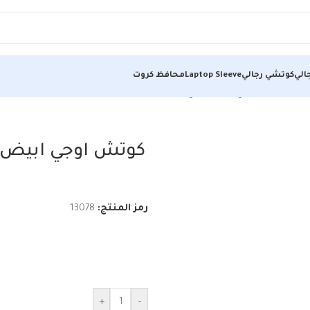
الي
كوتشي رجالي
Laptop Sleeve
محافظ كروت
ة والعصرية في حذاء يومي متطور
كوتش اوجي ابيض*ا
رمز المنتج:
13078
+
-