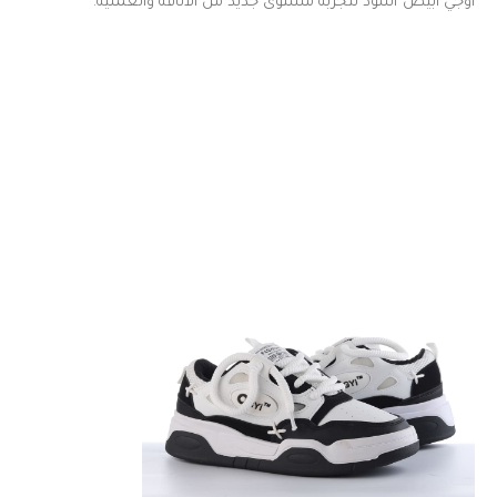
أوجي أبيض*أسود لتجربة مستوى جديد من الأناقة والعملية.