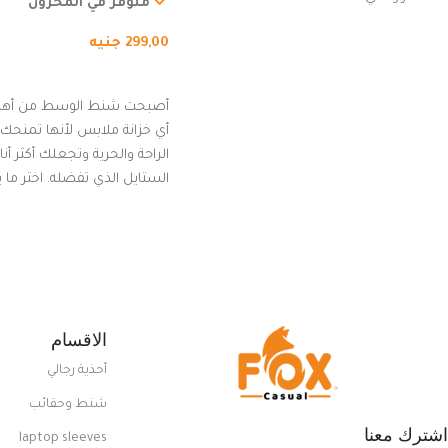
المشي لمسافات طويلة، ور
متوفر في المخزون
الدراجات. (رمادي)
299,00
جنيه
إضافة إلى السلة
أصبحت شنط الوسط من أهم
أي خزانة ملابس لأنها تمنحك م
الراحة والحرية وتجعلك أكثر أن
الستايل الذي تفضله. اختر ما
من مجموعتنا المميزة التي ت
بلوك جذاب وغير التقليدي
الاقسام
أحذية رجالي
شنط وحقائب
اشترك معنا
laptop sleeves