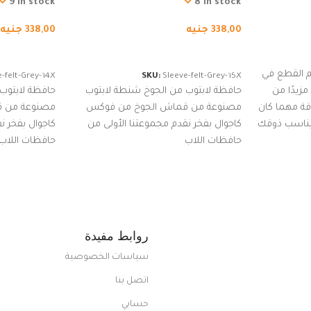
كوب
من الجوخ لجهاز نوت بوك والتابلت،
من الجوخ لجه
9 in stock
8 in stock
للجنسين
للجنسين
338,00
جنيه
338,00
جنيه
إضافة إلى السلة
إضافة إلى ا
 القطع في
-felt-Grey-14X
SKU:
Sleeve-felt-Grey-15X
زيدًا من
حافظة لابتوب من الجوخ شنطة لابتوب
حافظة لابتوب
اقة مهما كان
مصنوعة من قماش الجوخ من فوكس
مصنوعة من 
 يناسب ذوقك
كاجوال بفخر نقدم مجموعتنا الأولى من
كاجوال بفخر ن
ضم العديد
حافظات اللاب
حافظات اللاب
من الاستايلات المبتكرة من Dipelle لتتألق
روابط مفيدة
سياسات الخصوصية
اتصل بنا
حسابي