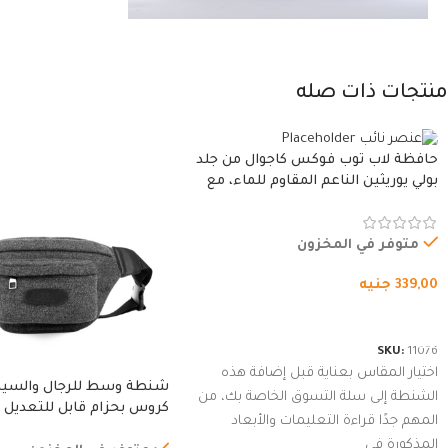
منتجات ذات صله
حافظة لاب توب فوكس كاجوال من جلد
بولي يوريثين الناعم المقاوم للماء، مع
غطاء مبطن وسوستة.
متوفر في المخزون
339,00
جنيه
شراء المنتج
SKU:
11076
اختيار المقاس بعناية قبل إضافة هذه
شنطة وسط للرجال والسي
الشنطة إلى سلة التسوق الخاصة بك، من
كروس بحزام قابل للتعديل 
المهم جدًا قراءة التعليمات والأبعاد
الخارجي، التمارين، السفر، ا
المذكورة في