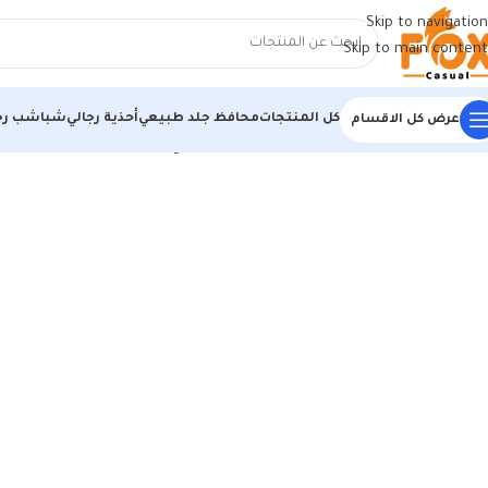
Skip to navigation
Skip to main content
كل المنتجات
محافظ جلد طبيعي
أحذية رجالي
شباشب رج
عرض كل الاقسام
الرئيسية
/
أحذية رجالي
/
كوتشي رجالي
/
كوتش اوجي ابيض*اسود : الكلاسيكي