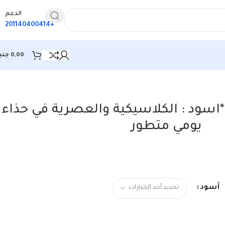
الدعم
+201140400414
0,00
جني
سود : الكلاسيكية والعصرية في حذاء
يومي متطور
أسود