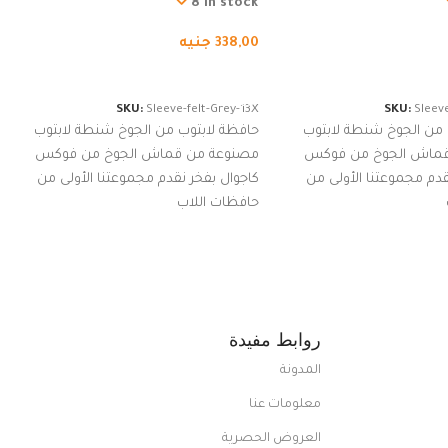
از نوت بوك والتابلت،
من الجوخ لجهاز نوت بوك والتابلت،
8 in stock
للجنسين
338,00
جنيه
لسلة
إضافة إلى السلة
SKU:
Sleeve-felt-Grey-13X
SKU:
Sleeve
 من الجوخ شنطة لابتوب
حافظة لابتوب من الجوخ شنطة لابتوب
قماش الجوخ من فوكس
مصنوعة من قماش الجوخ من فوكس
قدم مجموعتنا الأولى من
كاجوال بفخر نقدم مجموعتنا الأولى من
حافظات اللاب
روابط مفيدة
المدونة
معلومات عنا
العروض الحصرية