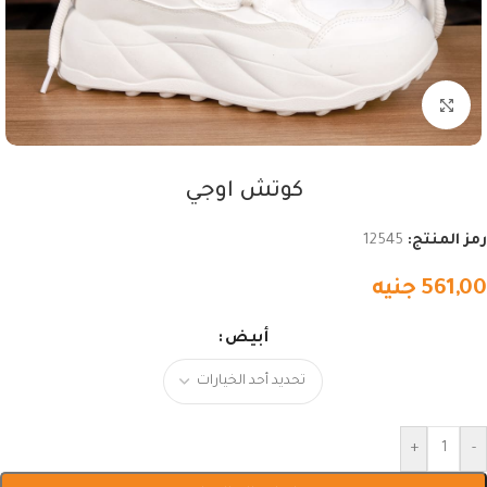
اضغط للتكبير
كوتش اوجي
رمز المنتج:
12545
561,00
جنيه
أبيض
+
-