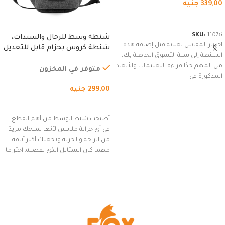
339,00
جنيه
شراء المنتج
SKU:
11076
شنطة وسط للرجال والسيدات،
اختيار المقاس بعناية قبل إضافة هذه
شنطة كروس بحزام قابل للتعديل
الشنطة إلى سلة التسوق الخاصة بك،
للاستخدام الخارجي، التمارين،
من المهم جدًا قراءة التعليمات والأبعاد
السفر، الجري العادي، المشي
متوفر في المخزون
المذكورة في
لمسافات طويلة، وركوب الدراجات.
299,00
جنيه
(رمادي)
إضافة إلى السلة
أصبحت شنط الوسط من أهم القطع
في أي خزانة ملابس لأنها تمنحك مزيدًا
من الراحة والحرية وتجعلك أكثر أناقة
مهما كان الستايل الذي تفضله. اختر ما
يناسب ذوقك من مجموعتنا المميزة
التي تضم العديد من الاستايلات
المبتكرة من Dipelle لتتألق بلوك جذاب
وغير التقليدي