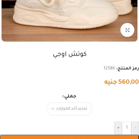
اضغط للتكبير
كوتش اوجي
رمز المنتج:
12586
560,00
جنيه
جملي
+
-