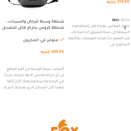
339,00
جنيه
شراء المنتج
SKU:
11076
شنطة وسط للرجال والسيدات،
اختيار المقاس بعناية قبل إضافة هذه
شنطة كروس بحزام قابل للتعديل
الشنطة إلى سلة التسوق الخاصة بك،
للاستخدام الخارجي، التمارين،
من المهم جدًا قراءة التعليمات والأبعاد
السفر، الجري العادي، المشي
متوفر في المخزون
المذكورة في
لمسافات طويلة، وركوب الدراجات.
299,00
جنيه
(رمادي)
إضافة إلى السلة
أصبحت شنط الوسط من أهم القطع
في أي خزانة ملابس لأنها تمنحك مزيدًا
من الراحة والحرية وتجعلك أكثر أناقة
مهما كان الستايل الذي تفضله. اختر ما
يناسب ذوقك من مجموعتنا المميزة
التي تضم العديد من الاستايلات
المبتكرة من Dipelle لتتألق بلوك جذاب
وغير التقليدي