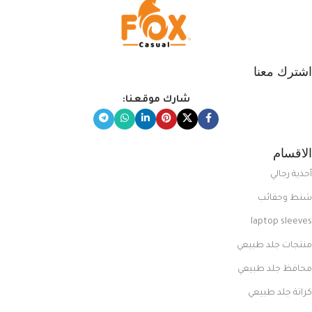
اشترك معنا
شارك موقعنا:
الاقسام
أحذية رجالي
شنط وحقائب
laptop sleeves
منتجات جلد طبيعي
محافظ جلد طبيعي
كراتة جلد طبيعي