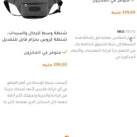
متوفر في المخزون
339,00
جنيه
شراء المنتج
SKU:
11076
شنطة وسط للرجال والسيدات،
اختيار المقاس بعناية قبل إضافة هذه
شنطة كروس بحزام قابل للتعديل
الشنطة إلى سلة التسوق الخاصة بك،
للاستخدام الخارجي، التمارين،
من المهم جدًا قراءة التعليمات والأبعاد
السفر، الجري العادي، المشي
متوفر في المخزون
المذكورة في
لمسافات طويلة، وركوب الدراجات.
299,00
جنيه
(رمادي)
إضافة إلى السلة
أصبحت شنط الوسط من أهم القطع
في أي خزانة ملابس لأنها تمنحك مزيدًا
من الراحة والحرية وتجعلك أكثر أناقة
مهما كان الستايل الذي تفضله. اختر ما
يناسب ذوقك من مجموعتنا المميزة
التي تضم العديد من الاستايلات
المبتكرة من Dipelle لتتألق بلوك جذاب
وغير التقليدي