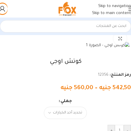
Skip to navigation
Skip to main content
الرئيسية
/
أحذية رجالي
/
كوتشي رجالي
اضغط للتكبير
كوتش اوجي
رمز المنتج:
12356
542,50
جنيه
–
560,00
جنيه
جملي
+
-