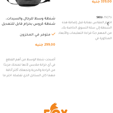
339,00
جنيه
شراء المنتج
SKU:
11076
شنطة وسط للرجال والسيدات،
اختيار المقاس بعناية قبل إضافة هذه
شنطة كروس بحزام قابل للتعديل
الشنطة إلى سلة التسوق الخاصة بك،
للاستخدام الخارجي، التمارين،
من المهم جدًا قراءة التعليمات والأبعاد
السفر، الجري العادي، المشي
متوفر في المخزون
المذكورة في
لمسافات طويلة، وركوب الدراجات.
299,00
جنيه
(رمادي)
إضافة إلى السلة
أصبحت شنط الوسط من أهم القطع
في أي خزانة ملابس لأنها تمنحك مزيدًا
من الراحة والحرية وتجعلك أكثر أناقة
مهما كان الستايل الذي تفضله. اختر ما
يناسب ذوقك من مجموعتنا المميزة
التي تضم العديد من الاستايلات
المبتكرة من Dipelle لتتألق بلوك جذاب
وغير التقليدي