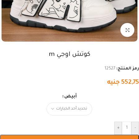
اضغط للتكبير
كوتش اوجي m
رمز المنتج:
12527
552,75
جنيه
أبيض
+
-