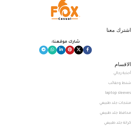
اشترك معنا
شارك موقعنا:
الاقسام
أحذية رجالي
شنط وحقائب
laptop sleeves
منتجات جلد طبيعي
محافظ جلد طبيعي
كراتة جلد طبيعي