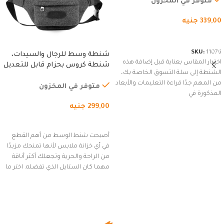
متوفر في المخزون
339,00
جنيه
شراء المنتج
SKU:
11076
شنطة وسط للرجال والسيدات،
اختيار المقاس بعناية قبل إضافة هذه
شنطة كروس بحزام قابل للتعديل
الشنطة إلى سلة التسوق الخاصة بك،
للاستخدام الخارجي، التمارين،
من المهم جدًا قراءة التعليمات والأبعاد
السفر، الجري العادي، المشي
متوفر في المخزون
المذكورة في
لمسافات طويلة، وركوب الدراجات.
299,00
جنيه
(رمادي)
إضافة إلى السلة
أصبحت شنط الوسط من أهم القطع
في أي خزانة ملابس لأنها تمنحك مزيدًا
من الراحة والحرية وتجعلك أكثر أناقة
مهما كان الستايل الذي تفضله. اختر ما
يناسب ذوقك من مجموعتنا المميزة
التي تضم العديد من الاستايلات
المبتكرة من Dipelle لتتألق بلوك جذاب
وغير التقليدي