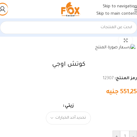
Skip to navigation
Skip to main content
الرئيسية
/
أحذية رجالي
/
كوتشي رجالي
اضغط للتكبير
كوتش اوجي
رمز المنتج:
12307
551,25
جنيه
زيتي
+
-