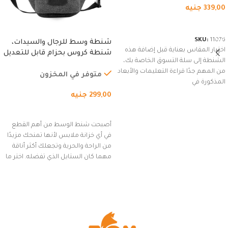
339,00
جنيه
شراء المنتج
SKU:
11076
شنطة وسط للرجال والسيدات،
اختيار المقاس بعناية قبل إضافة هذه
شنطة كروس بحزام قابل للتعديل
الشنطة إلى سلة التسوق الخاصة بك،
للاستخدام الخارجي، التمارين،
من المهم جدًا قراءة التعليمات والأبعاد
السفر، الجري العادي، المشي
متوفر في المخزون
المذكورة في
لمسافات طويلة، وركوب الدراجات.
299,00
جنيه
(رمادي)
إضافة إلى السلة
أصبحت شنط الوسط من أهم القطع
في أي خزانة ملابس لأنها تمنحك مزيدًا
من الراحة والحرية وتجعلك أكثر أناقة
مهما كان الستايل الذي تفضله. اختر ما
يناسب ذوقك من مجموعتنا المميزة
التي تضم العديد من الاستايلات
المبتكرة من Dipelle لتتألق بلوك جذاب
وغير التقليدي