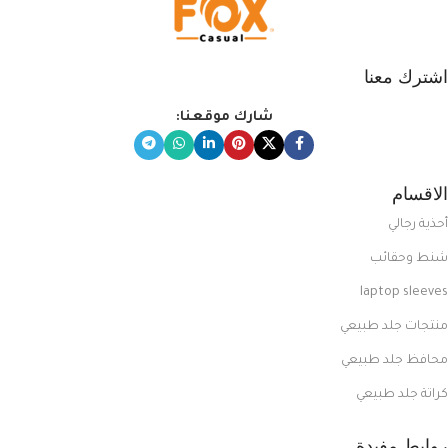
اشترك معنا
شارك موقعنا:
الاقسام
أحذية رجالي
شنط وحقائب
laptop sleeves
منتجات جلد طبيعي
محافظ جلد طبيعي
كراتة جلد طبيعي
روابط مفيدة