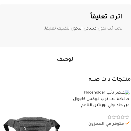
اترك تعليقاً
يجب أنت تكون
مسجل الدخول
لتضيف تعليقاً.
الوصف
منتجات ذات صله
حافظة لاب توب فوكس كاجوال
من جلد بولي يوريثين الناعم
المقاوم للماء، مع غطاء مبطن
وسوستة.
متوفر في المخزون