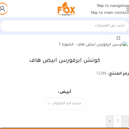
Skip to navigation
Skip to main content
الرئيسية
/
أحذية رجالي
/
كوتشي رجالي
اضغط للتكبير
كوتش ايرفورس ابيض هاف
رمز المنتج:
12286
أبيض
+
-