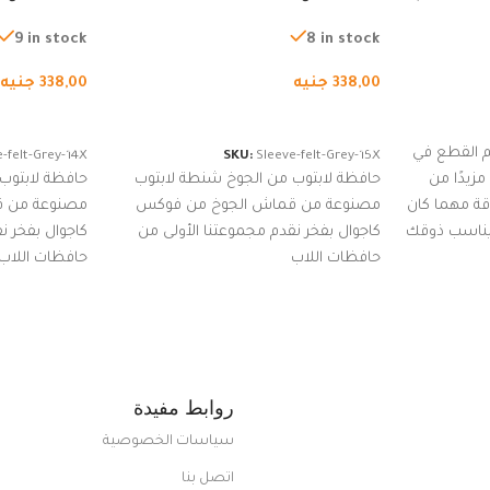
لجري العادي،
لجميع الأجهزة، شنطة واقية محمولة
لجميع الأجهز
كوب
من الجوخ لجهاز نوت بوك والتابلت،
من الجوخ لجه
9 in stock
8 in stock
للجنسين
للجنسين
338,00
جنيه
338,00
جنيه
إضافة إلى السلة
إضافة إلى ا
 القطع في
-felt-Grey-14X
SKU:
Sleeve-felt-Grey-15X
زيدًا من
حافظة لابتوب من الجوخ شنطة لابتوب
حافظة لابتوب
اقة مهما كان
مصنوعة من قماش الجوخ من فوكس
مصنوعة من 
 يناسب ذوقك
كاجوال بفخر نقدم مجموعتنا الأولى من
كاجوال بفخر ن
ضم العديد
حافظات اللاب
حافظات اللاب
من الاستايلات المبتكرة من Dipelle لتتألق
روابط مفيدة
سياسات الخصوصية
اتصل بنا