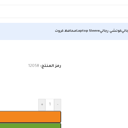
الي
كوتشي رجالي
Laptop Sleeve
محافظ كروت
رمز المنتج:
12058
+
-