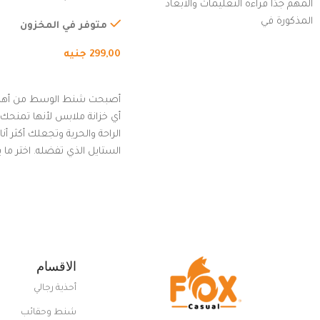
المهم جدًا قراءة التعليمات والأبعاد
الخارجي، التمارين، السفر، ا
المذكورة في
المشي لمسافات طويلة، ور
متوفر في المخزون
الدراجات. (رمادي)
299,00
جنيه
إضافة إلى السلة
أصبحت شنط الوسط من أهم
أي خزانة ملابس لأنها تمنحك م
الراحة والحرية وتجعلك أكثر أن
الستايل الذي تفضله. اختر ما
من مجموعتنا المميزة التي ت
بلوك جذاب وغير التقليدي
الاقسام
أحذية رجالي
شنط وحقائب