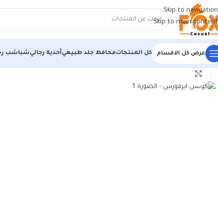
Skip to navigation
Skip to main content
كل المنتجات
محافظ جلد طبيعي
أحذية رجالي
شباشب رج
عرض كل الاقسام
الرئيسية
/
أحذية رجالي
/
كوتشي رجالي
/
كوتش ايرفورس
اضغط للتكبير