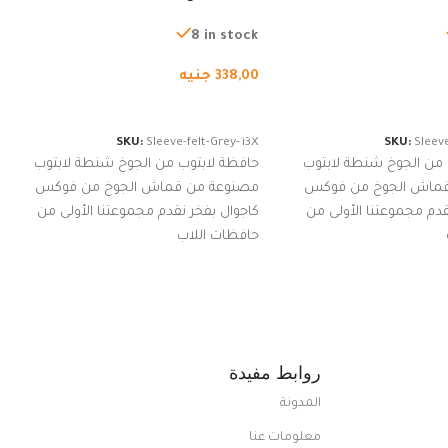
ة، شنطة واقية محمولة
لجميع الأجهزة، شنطة واقية محمولة
از نوت بوك والتابلت،
من الجوخ لجهاز نوت بوك والتابلت،
8 in stock
للجنسين
338,00
جنيه
لسلة
إضافة إلى السلة
SKU:
Sleeve-felt-Grey-13X
SKU:
Sleeve
 من الجوخ شنطة لابتوب
حافظة لابتوب من الجوخ شنطة لابتوب
قماش الجوخ من فوكس
مصنوعة من قماش الجوخ من فوكس
قدم مجموعتنا الأولى من
كاجوال بفخر نقدم مجموعتنا الأولى من
حافظات اللاب
روابط مفيدة
المدونة
معلومات عنا