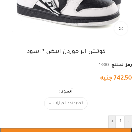
اضغط للتكبير
كوتش اير جوردن ابيض * اسود
رمز المنتج:
13383
742,50
جنيه
أسود
+
-