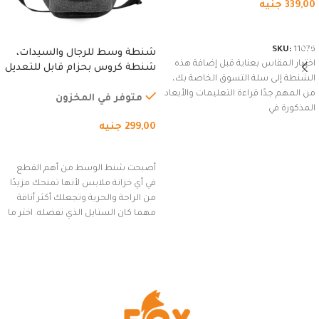
339,00
جنيه
شراء المنتج
SKU:
11076
شنطة وسط للرجال والسيدات،
اختيار المقاس بعناية قبل إضافة هذه
شنطة كروس بحزام قابل للتعديل
الشنطة إلى سلة التسوق الخاصة بك،
للاستخدام الخارجي، التمارين،
من المهم جدًا قراءة التعليمات والأبعاد
السفر، الجري العادي، المشي
متوفر في المخزون
المذكورة في
لمسافات طويلة، وركوب الدراجات.
299,00
جنيه
(رمادي)
إضافة إلى السلة
أصبحت شنط الوسط من أهم القطع
في أي خزانة ملابس لأنها تمنحك مزيدًا
من الراحة والحرية وتجعلك أكثر أناقة
مهما كان الستايل الذي تفضله. اختر ما
يناسب ذوقك من مجموعتنا المميزة
التي تضم العديد من الاستايلات
المبتكرة من Dipelle لتتألق بلوك جذاب
وغير التقليدي