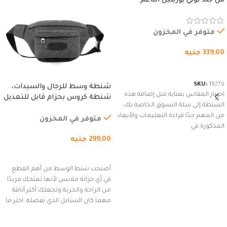
من جلد بولي يوريثين الناعم
المقاوم للماء، مع غطاء مبطن
وسوستة.
متوفر في المخزون
339,00
جنيه
شراء المنتج
SKU:
11076
شنطة وسط للرجال والسيدات،
اختيار المقاس بعناية قبل إضافة هذه
شنطة كروس بحزام قابل للتعديل
الشنطة إلى سلة التسوق الخاصة بك،
للاستخدام الخارجي، التمارين،
من المهم جدًا قراءة التعليمات والأبعاد
السفر، الجري العادي، المشي
متوفر في المخزون
المذكورة في
لمسافات طويلة، وركوب الدراجات.
299,00
جنيه
(رمادي)
إضافة إلى السلة
أصبحت شنط الوسط من أهم القطع
في أي خزانة ملابس لأنها تمنحك مزيدًا
من الراحة والحرية وتجعلك أكثر أناقة
مهما كان الستايل الذي تفضله. اختر ما
يناسب ذوقك من مجموعتنا المميزة
التي تضم العديد من الاستايلات