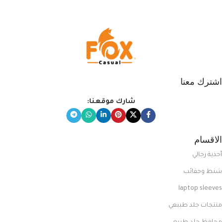
المبتكرة من Dipelle لتتألق بلوك جذاب
وغير التقليدي
اشترك معنا
شارك موقعنا:
الاقسام
أحذية رجالي
شنط وحقائب
laptop sleeves
منتجات جلد طبيعي