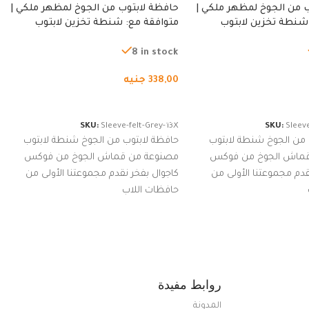
 من الجوخ لمظهر ملكي |
حافظة لابتوب من الجوخ لمظهر ملكي |
شنطة تخزين لابتوب
متوافقة مع: شنطة تخزين لابتوب
ة، شنطة واقية محمولة
لجميع الأجهزة، شنطة واقية محمولة
از نوت بوك والتابلت،
من الجوخ لجهاز نوت بوك والتابلت،
8 in stock
للجنسين
338,00
جنيه
لسلة
إضافة إلى السلة
SKU:
Sleeve-felt-Grey-13X
SKU:
Sleeve
 من الجوخ شنطة لابتوب
حافظة لابتوب من الجوخ شنطة لابتوب
قماش الجوخ من فوكس
مصنوعة من قماش الجوخ من فوكس
قدم مجموعتنا الأولى من
كاجوال بفخر نقدم مجموعتنا الأولى من
حافظات اللاب
روابط مفيدة
المدونة