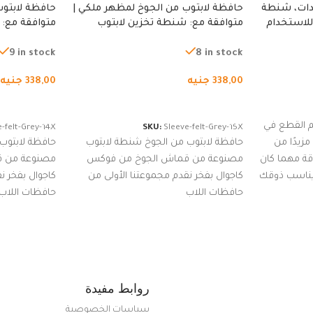
دات، شنطة
حافظة لابتوب من الجوخ لمظهر ملكي |
حافظة لابتوب
للاستخدام
متوافقة مع: شنطة تخزين لابتوب
متوافقة مع: 
لجري العادي،
لجميع الأجهزة، شنطة واقية محمولة
لجميع الأجهز
كوب
من الجوخ لجهاز نوت بوك والتابلت،
من الجوخ لجه
9 in stock
8 in stock
للجنسين
للجنسين
338,00
جنيه
338,00
جنيه
إضافة إلى السلة
إضافة إلى ا
 القطع في
-felt-Grey-14X
SKU:
Sleeve-felt-Grey-15X
زيدًا من
حافظة لابتوب من الجوخ شنطة لابتوب
حافظة لابتوب
اقة مهما كان
مصنوعة من قماش الجوخ من فوكس
مصنوعة من 
 يناسب ذوقك
كاجوال بفخر نقدم مجموعتنا الأولى من
كاجوال بفخر ن
ضم العديد
حافظات اللاب
حافظات اللاب
من الاستايلات المبتكرة من Dipelle لتتألق
روابط مفيدة
سياسات الخصوصية