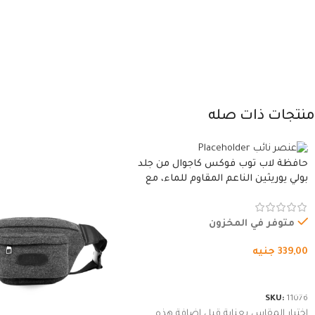
منتجات ذات صله
حافظة لاب توب فوكس كاجوال من جلد
بولي يوريثين الناعم المقاوم للماء، مع
غطاء مبطن وسوستة.
متوفر في المخزون
339,00
جنيه
شراء المنتج
SKU:
11076
اختيار المقاس بعناية قبل إضافة هذه