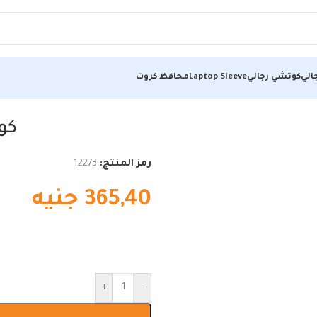
الي
كوتشي رجالي
Laptop Sleeve
محافظ كروت
كو
رمز المنتج:
12273
365,40
جنيه
+
-