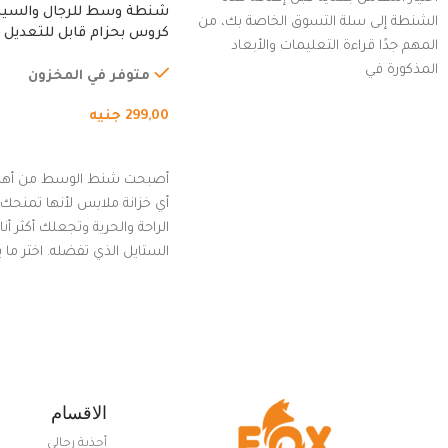
شنطة وسط للرجال والسي
الشنطة إلى سلة التسوق الخاصة بك، من
كروس بحزام قابل للتعديل 
المهم جدًا قراءة التعليمات والأبعاد
الخارجي، التمارين، السفر، ا
المذكورة في
المشي لمسافات طويلة، ور
متوفر في المخزون
الدراجات. (رمادي)
299,00
جنيه
إضافة إلى السلة
أصبحت شنط الوسط من أهم
أي خزانة ملابس لأنها تمنحك م
الراحة والحرية وتجعلك أكثر أن
الستايل الذي تفضله. اختر ما
من مجموعتنا المميزة التي ت
بلوك جذاب وغير التقليدي
الاقسام
أحذية رجالي