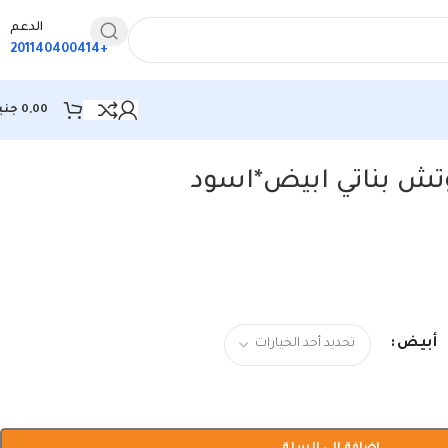
الدعم
+201140400414
0,00
جني
تش بناتي ابيض*اسود
أبيض