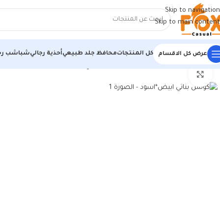
Skip to navigation
Skip to main content
كل المنتجات
محافظ جلد طبيعي
أحذية رجالي
شباشب رج
عرض كل الاقسام
الرئيسية
/
حريمي
/
كوتشي حريمي
/
كوتش بناتي ابيض*اسود
اضغط للتكبير