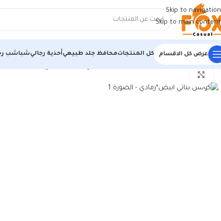
Skip to navigation
Skip to main content
كل المنتجات
محافظ جلد طبيعي
أحذية رجالي
شباشب رج
عرض كل الاقسام
الرئيسية
/
حريمي
/
كوتشي حريمي
/
كوتش بناتي ابيض*رمادي
اضغط للتكبير