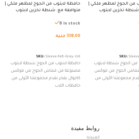
 من الجوخ لمظهر ملكي |
حافظة لابتوب من الجوخ لمظهر ملكي |
شنطة تخزين لابتوب
متوافقة مع: شنطة تخزين لابتوب
ة، شنطة واقية محمولة
لجميع الأجهزة، شنطة واقية محمولة
از نوت بوك والتابلت،
من الجوخ لجهاز نوت بوك والتابلت،
8 in stock
للجنسين
338,00
جنيه
لسلة
إضافة إلى السلة
SKU:
Sleeve-felt-Grey-13X
SKU:
Sleeve
 من الجوخ شنطة لابتوب
حافظة لابتوب من الجوخ شنطة لابتوب
قماش الجوخ من فوكس
مصنوعة من قماش الجوخ من فوكس
قدم مجموعتنا الأولى من
كاجوال بفخر نقدم مجموعتنا الأولى من
حافظات اللاب
روابط مفيدة
المدونة