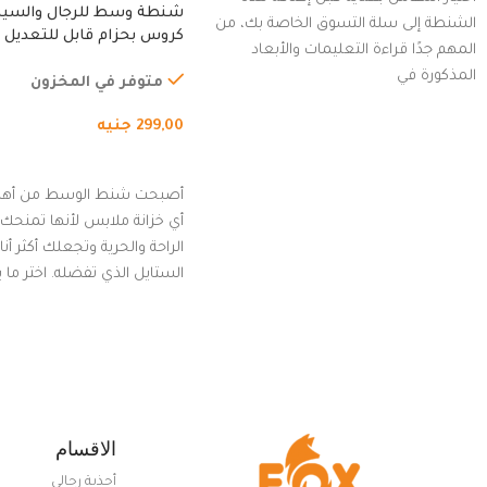
شنطة وسط للرجال والسي
الشنطة إلى سلة التسوق الخاصة بك، من
كروس بحزام قابل للتعديل 
المهم جدًا قراءة التعليمات والأبعاد
الخارجي، التمارين، السفر، ا
المذكورة في
المشي لمسافات طويلة، ور
متوفر في المخزون
الدراجات. (رمادي)
299,00
جنيه
إضافة إلى السلة
أصبحت شنط الوسط من أهم
أي خزانة ملابس لأنها تمنحك م
الراحة والحرية وتجعلك أكثر أن
الستايل الذي تفضله. اختر ما
من مجموعتنا المميزة التي ت
بلوك جذاب وغير التقليدي
الاقسام
أحذية رجالي