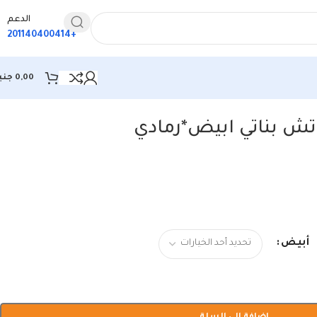
الدعم
+201140400414
0,00
جني
تش بناتي ابيض*رمادي
أبيض