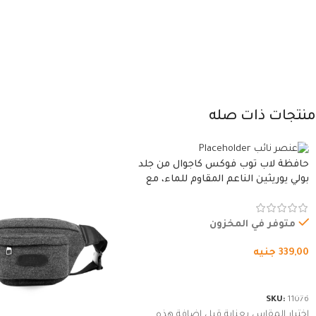
منتجات ذات صله
حافظة لاب توب فوكس كاجوال من جلد
بولي يوريثين الناعم المقاوم للماء، مع
غطاء مبطن وسوستة.
متوفر في المخزون
339,00
جنيه
شراء المنتج
SKU:
11076
اختيار المقاس بعناية قبل إضافة هذه