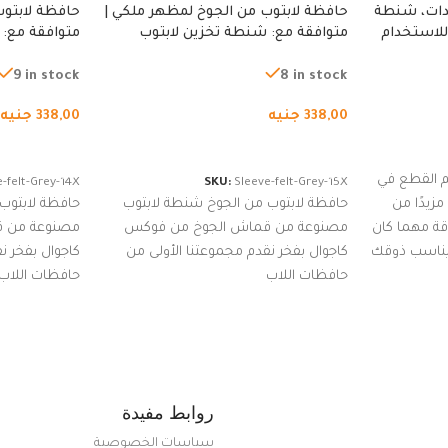
دات، شنطة
حافظة لابتوب من الجوخ لمظهر ملكي |
حافظة لابتوب
للاستخدام
متوافقة مع: شنطة تخزين لابتوب
متوافقة مع: 
لجري العادي،
لجميع الأجهزة، شنطة واقية محمولة
لجميع الأجهز
كوب
من الجوخ لجهاز نوت بوك والتابلت،
من الجوخ لجه
9 in stock
8 in stock
للجنسين
للجنسين
338,00
جنيه
338,00
جنيه
إضافة إلى السلة
إضافة إلى ا
 القطع في
-felt-Grey-14X
SKU:
Sleeve-felt-Grey-15X
زيدًا من
حافظة لابتوب من الجوخ شنطة لابتوب
حافظة لابتوب
اقة مهما كان
مصنوعة من قماش الجوخ من فوكس
مصنوعة من 
 يناسب ذوقك
كاجوال بفخر نقدم مجموعتنا الأولى من
كاجوال بفخر ن
ضم العديد
حافظات اللاب
حافظات اللاب
من الاستايلات المبتكرة من Dipelle لتتألق
روابط مفيدة
سياسات الخصوصية