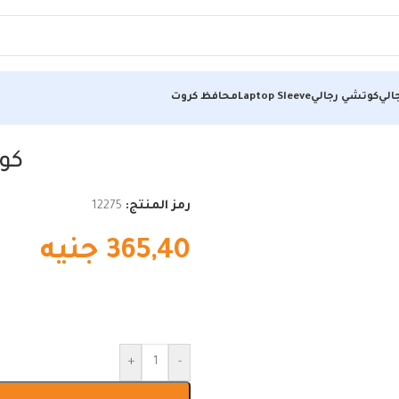
الي
كوتشي رجالي
Laptop Sleeve
محافظ كروت
كو
رمز المنتج:
12275
365,40
جنيه
+
-