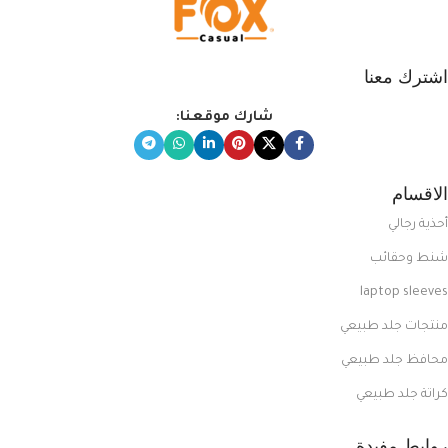
اشترك معنا
شارك موقعنا:
الاقسام
أحذية رجالي
شنط وحقائب
laptop sleeves
منتجات جلد طبيعي
محافظ جلد طبيعي
كراتة جلد طبيعي
روابط مفيدة