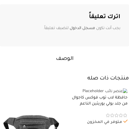
اترك تعليقاً
يجب أنت تكون
مسجل الدخول
لتضيف تعليقاً.
الوصف
منتجات ذات صله
حافظة لاب توب فوكس كاجوال
من جلد بولي يوريثين الناعم
المقاوم للماء، مع غطاء مبطن
وسوستة.
متوفر في المخزون