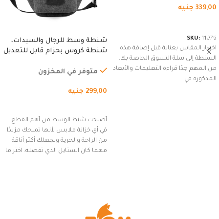
339,00
جنيه
شراء المنتج
SKU:
11076
شنطة وسط للرجال والسيدات،
اختيار المقاس بعناية قبل إضافة هذه
شنطة كروس بحزام قابل للتعديل
الشنطة إلى سلة التسوق الخاصة بك،
للاستخدام الخارجي، التمارين،
من المهم جدًا قراءة التعليمات والأبعاد
السفر، الجري العادي، المشي
متوفر في المخزون
المذكورة في
لمسافات طويلة، وركوب الدراجات.
299,00
جنيه
(رمادي)
إضافة إلى السلة
أصبحت شنط الوسط من أهم القطع
في أي خزانة ملابس لأنها تمنحك مزيدًا
من الراحة والحرية وتجعلك أكثر أناقة
مهما كان الستايل الذي تفضله. اختر ما
يناسب ذوقك من مجموعتنا المميزة
التي تضم العديد من الاستايلات
المبتكرة من Dipelle لتتألق بلوك جذاب
وغير التقليدي