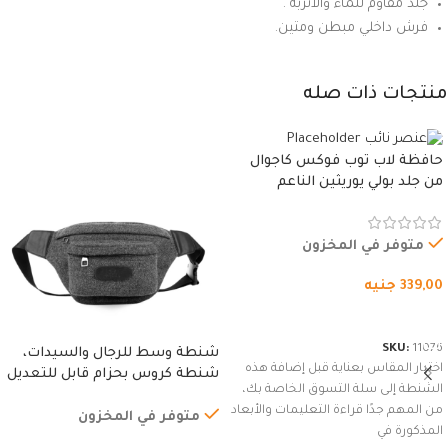
جلد مقاوم للماء والاتربة .
فرش داخلي مبطن ومتين.
منتجات ذات صله
حافظة لاب توب فوكس كاجوال
من جلد بولي يوريثين الناعم
المقاوم للماء، مع غطاء مبطن
وسوستة.
متوفر في المخزون
339,00
جنيه
شراء المنتج
SKU:
11076
شنطة وسط للرجال والسيدات،
اختيار المقاس بعناية قبل إضافة هذه
شنطة كروس بحزام قابل للتعديل
الشنطة إلى سلة التسوق الخاصة بك،
للاستخدام الخارجي، التمارين،
من المهم جدًا قراءة التعليمات والأبعاد
السفر، الجري العادي، المشي
متوفر في المخزون
المذكورة في
لمسافات طويلة، وركوب الدراجات.