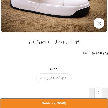
اضغط للتكبير
كوتش رجالي ابيض* بني
رمز المنتج:
11370
أبيض
+
-
إضافة إلى السلة