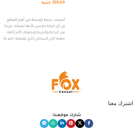
299,00
جنيه
(رمادي)
إضافة إلى السلة
أصبحت شنط الوسط من أهم القطع
في أي خزانة ملابس لأنها تمنحك مزيدًا
من الراحة والحرية وتجعلك أكثر أناقة
مهما كان الستايل الذي تفضله. اختر ما
يناسب ذوقك من مجموعتنا المميزة
التي تضم العديد من الاستايلات
المبتكرة من Dipelle لتتألق بلوك جذاب
وغير التقليدي
اشترك معنا
شارك موقعنا: