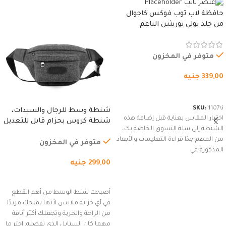
حافظة لاب توب فوكس كاجوال
من جلد بولي يوريثين الناعم
المقاوم للماء، مع غطاء مبطن
وسوستة.
متوفر في المخزون
339,00
جنيه
شراء المنتج
SKU:
11076
شنطة وسط للرجال والسيدات،
اختيار المقاس بعناية قبل إضافة هذه
شنطة كروس بحزام قابل للتعديل
الشنطة إلى سلة التسوق الخاصة بك،
للاستخدام الخارجي، التمارين،
من المهم جدًا قراءة التعليمات والأبعاد
السفر، الجري العادي، المشي
متوفر في المخزون
المذكورة في
لمسافات طويلة، وركوب الدراجات.
299,00
جنيه
(رمادي)
إضافة إلى السلة
أصبحت شنط الوسط من أهم القطع
في أي خزانة ملابس لأنها تمنحك مزيدًا
من الراحة والحرية وتجعلك أكثر أناقة
مهما كان الستايل الذي تفضله. اختر ما