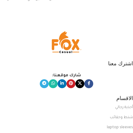
يناسب ذوقك من مجموعتنا المميزة
التي تضم العديد من الاستايلات
المبتكرة من Dipelle لتتألق بلوك جذاب
وغير التقليدي
اشترك معنا
شارك موقعنا:
الاقسام
أحذية رجالي
شنط وحقائب
laptop sleeves