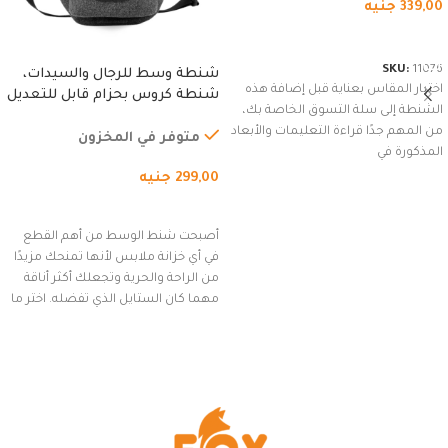
339,00
جنيه
شراء المنتج
SKU:
11076
شنطة وسط للرجال والسيدات،
اختيار المقاس بعناية قبل إضافة هذه
شنطة كروس بحزام قابل للتعديل
الشنطة إلى سلة التسوق الخاصة بك،
للاستخدام الخارجي، التمارين،
من المهم جدًا قراءة التعليمات والأبعاد
السفر، الجري العادي، المشي
متوفر في المخزون
المذكورة في
لمسافات طويلة، وركوب الدراجات.
299,00
جنيه
(رمادي)
إضافة إلى السلة
أصبحت شنط الوسط من أهم القطع
في أي خزانة ملابس لأنها تمنحك مزيدًا
من الراحة والحرية وتجعلك أكثر أناقة
مهما كان الستايل الذي تفضله. اختر ما
يناسب ذوقك من مجموعتنا المميزة
التي تضم العديد من الاستايلات
المبتكرة من Dipelle لتتألق بلوك جذاب
وغير التقليدي