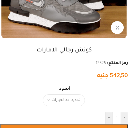
اضغط للتكبير
كوتش رجالي الامارات
رمز المنتج:
12625
542,50
جنيه
أسود
+
-