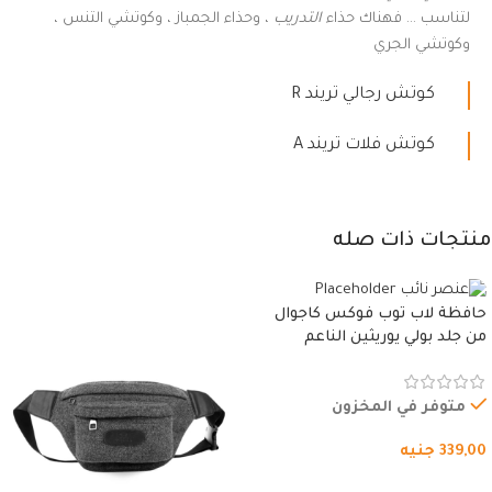
لتناسب … فهناك حذاء
التدريب
، وحذاء الجمباز ، وكوتشي التنس ،
وكوتشي الجري
كوتش رجالي تريند R
كوتش فلات تريند A
منتجات ذات صله
حافظة لاب توب فوكس كاجوال
من جلد بولي يوريثين الناعم
المقاوم للماء، مع غطاء مبطن
وسوستة.
متوفر في المخزون
339,00
جنيه
شراء المنتج