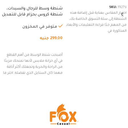
SKU:
11076
شنطة وسط للرجال والسيدات،
اختيار المقاس بعناية قبل إضافة هذه
شنطة كروس بحزام قابل للتعديل
الشنطة إلى سلة التسوق الخاصة بك،
للاستخدام الخارجي، التمارين،
من المهم جدًا قراءة التعليمات والأبعاد
السفر، الجري العادي، المشي
متوفر في المخزون
المذكورة في
لمسافات طويلة، وركوب الدراجات.
299,00
جنيه
(رمادي)
إضافة إلى السلة
أصبحت شنط الوسط من أهم القطع
في أي خزانة ملابس لأنها تمنحك مزيدًا
من الراحة والحرية وتجعلك أكثر أناقة
مهما كان الستايل الذي تفضله. اختر ما
يناسب ذوقك من مجموعتنا المميزة
التي تضم العديد من الاستايلات
المبتكرة من Dipelle لتتألق بلوك جذاب
وغير التقليدي