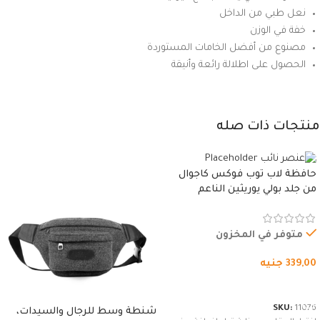
نعل طبي من الداخل
خفة في الوزن
مصنوع من أفضل الخامات المستوردة
الحصول على اطلالة رائعة وأنيقة
منتجات ذات صله
حافظة لاب توب فوكس كاجوال
من جلد بولي يوريثين الناعم
المقاوم للماء، مع غطاء مبطن
وسوستة.
متوفر في المخزون
339,00
جنيه
شراء المنتج
SKU:
11076
شنطة وسط للرجال والسيدات،