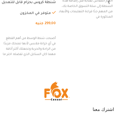
اختيار المقاس بعناية قبل إضافة هذه
شنطة كروس بحزام قابل للتعديل
الشنطة إلى سلة التسوق الخاصة بك،
للاستخدام الخارجي، التمارين،
من المهم جدًا قراءة التعليمات والأبعاد
السفر، الجري العادي، المشي
متوفر في المخزون
المذكورة في
لمسافات طويلة، وركوب الدراجات.
299,00
جنيه
(رمادي)
إضافة إلى السلة
أصبحت شنط الوسط من أهم القطع
في أي خزانة ملابس لأنها تمنحك مزيدًا
من الراحة والحرية وتجعلك أكثر أناقة
مهما كان الستايل الذي تفضله. اختر ما
يناسب ذوقك من مجموعتنا المميزة
التي تضم العديد من الاستايلات
المبتكرة من Dipelle لتتألق بلوك جذاب
وغير التقليدي
اشترك معنا