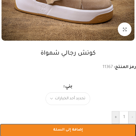
اضغط للتكبير
كوتش رجالي شمواة
رمز المنتج:
11367
بني
+
-
إضافة إلى السلة