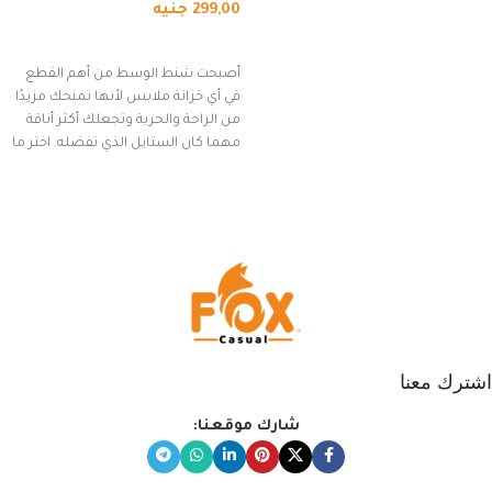
299,00
جنيه
(رمادي)
إضافة إلى السلة
أصبحت شنط الوسط من أهم القطع
في أي خزانة ملابس لأنها تمنحك مزيدًا
من الراحة والحرية وتجعلك أكثر أناقة
مهما كان الستايل الذي تفضله. اختر ما
يناسب ذوقك من مجموعتنا المميزة
التي تضم العديد من الاستايلات
المبتكرة من Dipelle لتتألق بلوك جذاب
وغير التقليدي
اشترك معنا
شارك موقعنا: