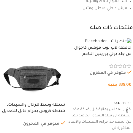
جلد مقاوم للماء والاتربة .
فرش داخلي مبطن ومتين.
منتجات ذات صله
حافظة لاب توب فوكس كاجوال
من جلد بولي يوريثين الناعم
المقاوم للماء، مع غطاء مبطن
وسوستة.
متوفر في المخزون
339,00
جنيه
شراء المنتج
SKU:
11076
شنطة وسط للرجال والسيدات،
اختيار المقاس بعناية قبل إضافة هذه
شنطة كروس بحزام قابل للتعديل
الشنطة إلى سلة التسوق الخاصة بك،
للاستخدام الخارجي، التمارين،
من المهم جدًا قراءة التعليمات والأبعاد
السفر، الجري العادي، المشي
متوفر في المخزون
المذكورة في
لمسافات طويلة، وركوب الدراجات.