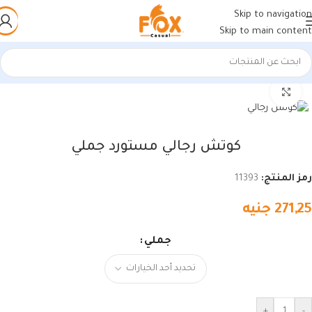
Skip to navigation
Skip to main content
الرئيسية
/
أحذية رجالي
/
كوتشي رجالي
اضغط للتكبير
كوتش رجالي مستورد جملي
رمز المنتج:
11393
271,25
جنيه
جملي
+
-