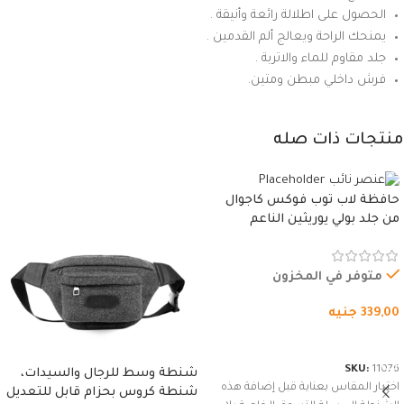
الحصول على اطلالة رائعة وأنيقة .
يمنحك الراحة ويعالج ألم القدمين .
جلد مقاوم للماء والاتربة .
فرش داخلي مبطن ومتين.
منتجات ذات صله
حافظة لاب توب فوكس كاجوال
من جلد بولي يوريثين الناعم
المقاوم للماء، مع غطاء مبطن
وسوستة.
متوفر في المخزون
339,00
جنيه
شراء المنتج
SKU:
11076
شنطة وسط للرجال والسيدات،
اختيار المقاس بعناية قبل إضافة هذه
شنطة كروس بحزام قابل للتعديل