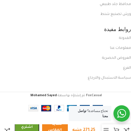
محافظ جلد طبيعي
ورش تصنيع شنط
روابط مفيدة
المدونة
معلومات عنا
العروض الحصرية
الفرع
سياسة الاستبدال والارجاع
FoxCasual
تم إنشاؤه بواسطة
Mohamed Sayed
.
تحتاج مساعدة؟
تواصل
معنا
كوتش
تحديد
رجالي
اشتري
271,25
جنيه
المقاس