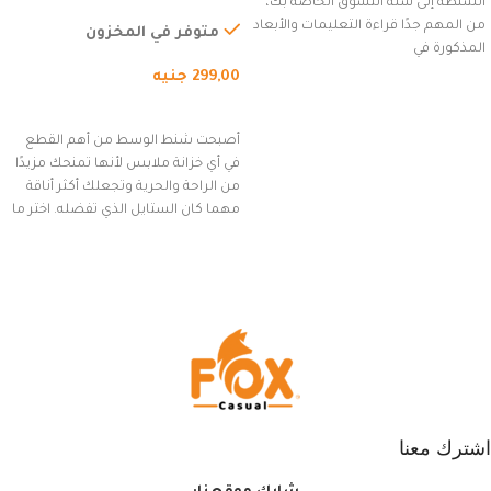
الشنطة إلى سلة التسوق الخاصة بك،
للاستخدام الخارجي، التمارين،
من المهم جدًا قراءة التعليمات والأبعاد
السفر، الجري العادي، المشي
متوفر في المخزون
المذكورة في
لمسافات طويلة، وركوب الدراجات.
299,00
جنيه
(رمادي)
إضافة إلى السلة
أصبحت شنط الوسط من أهم القطع
في أي خزانة ملابس لأنها تمنحك مزيدًا
من الراحة والحرية وتجعلك أكثر أناقة
مهما كان الستايل الذي تفضله. اختر ما
يناسب ذوقك من مجموعتنا المميزة
التي تضم العديد من الاستايلات
المبتكرة من Dipelle لتتألق بلوك جذاب
وغير التقليدي
اشترك معنا