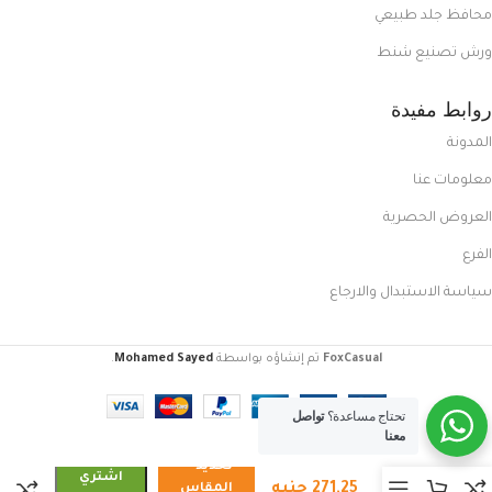
محافظ جلد طبيعي
ورش تصنيع شنط
روابط مفيدة
المدونة
معلومات عنا
العروض الحصرية
الفرع
سياسة الاستبدال والارجاع
FoxCasual
تم إنشاؤه بواسطة
Mohamed Sayed
.
تحتاج مساعدة؟
تواصل
معنا
كوتش
تحديد
رجالي
اشتري
271,25
جنيه
المقاس