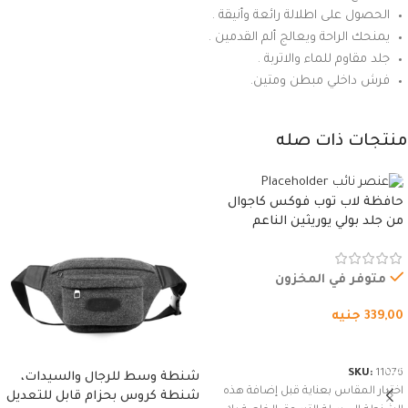
الحصول على اطلالة رائعة وأنيقة .
يمنحك الراحة ويعالج ألم القدمين .
جلد مقاوم للماء والاتربة .
فرش داخلي مبطن ومتين.
منتجات ذات صله
حافظة لاب توب فوكس كاجوال
من جلد بولي يوريثين الناعم
المقاوم للماء، مع غطاء مبطن
وسوستة.
متوفر في المخزون
339,00
جنيه
شراء المنتج
SKU:
11076
شنطة وسط للرجال والسيدات،
اختيار المقاس بعناية قبل إضافة هذه
شنطة كروس بحزام قابل للتعديل