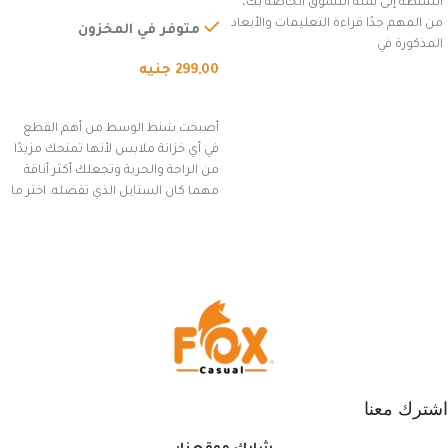
الشنطة إلى سلة التسوق الخاصة بك،
للاستخدام الخارجي، التمارين،
من المهم جدًا قراءة التعليمات والأبعاد
السفر، الجري العادي، المشي
متوفر في المخزون
المذكورة في
لمسافات طويلة، وركوب الدراجات.
299,00
جنيه
(رمادي)
إضافة إلى السلة
أصبحت شنط الوسط من أهم القطع
في أي خزانة ملابس لأنها تمنحك مزيدًا
من الراحة والحرية وتجعلك أكثر أناقة
مهما كان الستايل الذي تفضله. اختر ما
يناسب ذوقك من مجموعتنا المميزة
التي تضم العديد من الاستايلات
المبتكرة من Dipelle لتتألق بلوك جذاب
وغير التقليدي
اشترك معنا