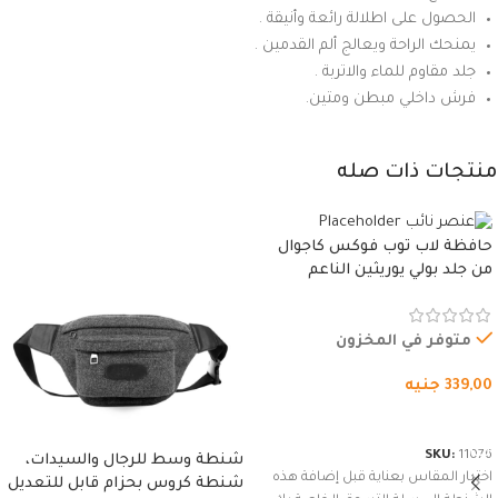
الحصول على اطلالة رائعة وأنيقة .
يمنحك الراحة ويعالج ألم القدمين .
جلد مقاوم للماء والاتربة .
فرش داخلي مبطن ومتين.
منتجات ذات صله
حافظة لاب توب فوكس كاجوال
من جلد بولي يوريثين الناعم
المقاوم للماء، مع غطاء مبطن
وسوستة.
متوفر في المخزون
339,00
جنيه
شراء المنتج
SKU:
11076
شنطة وسط للرجال والسيدات،
اختيار المقاس بعناية قبل إضافة هذه
شنطة كروس بحزام قابل للتعديل