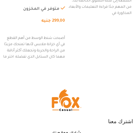
الشنطة إلى سلة التسوق الخاصة بك،
للاستخدام الخارجي، التمارين،
من المهم جدًا قراءة التعليمات والأبعاد
السفر، الجري العادي، المشي
متوفر في المخزون
المذكورة في
لمسافات طويلة، وركوب الدراجات.
299,00
جنيه
(رمادي)
إضافة إلى السلة
أصبحت شنط الوسط من أهم القطع
في أي خزانة ملابس لأنها تمنحك مزيدًا
من الراحة والحرية وتجعلك أكثر أناقة
مهما كان الستايل الذي تفضله. اختر ما
يناسب ذوقك من مجموعتنا المميزة
التي تضم العديد من الاستايلات
المبتكرة من Dipelle لتتألق بلوك جذاب
وغير التقليدي
اشترك معنا