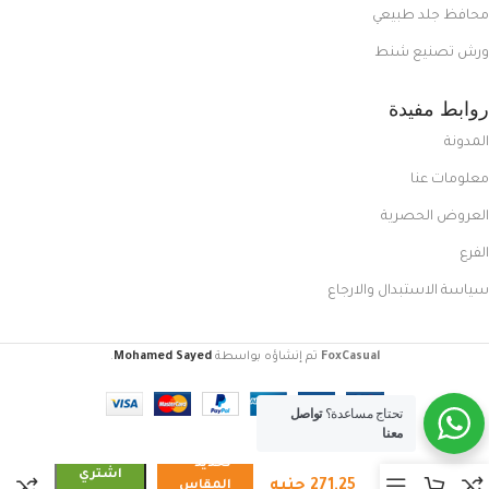
محافظ جلد طبيعي
ورش تصنيع شنط
روابط مفيدة
المدونة
معلومات عنا
العروض الحصرية
الفرع
سياسة الاستبدال والارجاع
FoxCasual
تم إنشاؤه بواسطة
Mohamed Sayed
.
تحتاج مساعدة؟
تواصل
معنا
كوتش
تحديد
رجالي
اشتري
271,25
جنيه
المقاس