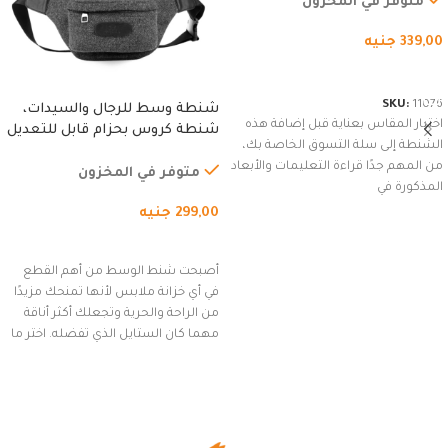
متوفر في المخزون
339,00
جنيه
شراء المنتج
SKU:
11076
شنطة وسط للرجال والسيدات،
اختيار المقاس بعناية قبل إضافة هذه
شنطة كروس بحزام قابل للتعديل
الشنطة إلى سلة التسوق الخاصة بك،
للاستخدام الخارجي، التمارين،
من المهم جدًا قراءة التعليمات والأبعاد
السفر، الجري العادي، المشي
متوفر في المخزون
المذكورة في
لمسافات طويلة، وركوب الدراجات.
299,00
جنيه
(رمادي)
إضافة إلى السلة
أصبحت شنط الوسط من أهم القطع
في أي خزانة ملابس لأنها تمنحك مزيدًا
من الراحة والحرية وتجعلك أكثر أناقة
مهما كان الستايل الذي تفضله. اختر ما
يناسب ذوقك من مجموعتنا المميزة
التي تضم العديد من الاستايلات
المبتكرة من Dipelle لتتألق بلوك جذاب
وغير التقليدي