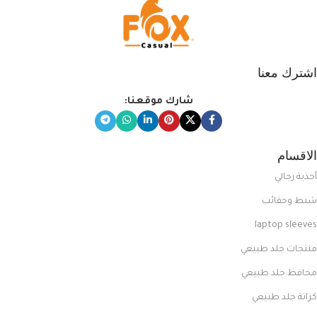
اشترك معنا
شارك موقعنا:
الاقسام
أحذية رجالي
شنط وحقائب
laptop sleeves
منتجات جلد طبيعي
محافظ جلد طبيعي
كراتة جلد طبيعي