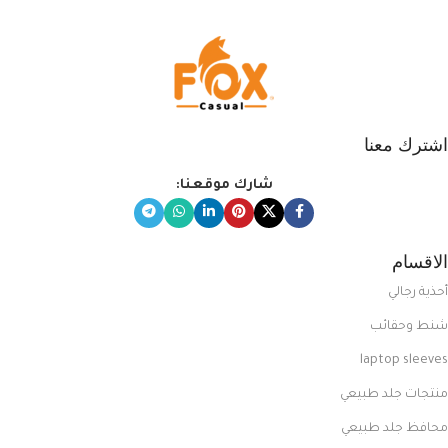
وغير التقليدي
اشترك معنا
شارك موقعنا:
الاقسام
أحذية رجالي
شنط وحقائب
laptop sleeves
منتجات جلد طبيعي
محافظ جلد طبيعي