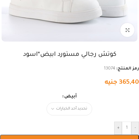
اضغط للتكبير
كوتش رجالي مستورد ابيض*اسود
رمز المنتج:
13074
365,40
جنيه
أبيض
+
-