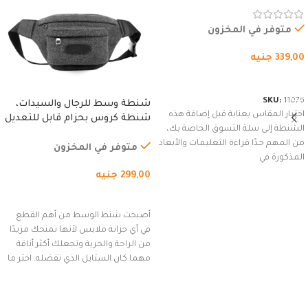
المقاوم للماء، مع غطاء مبطن
وسوستة.
متوفر في المخزون
339,00
جنيه
شراء المنتج
SKU:
11076
شنطة وسط للرجال والسيدات،
اختيار المقاس بعناية قبل إضافة هذه
شنطة كروس بحزام قابل للتعديل
الشنطة إلى سلة التسوق الخاصة بك،
للاستخدام الخارجي، التمارين،
من المهم جدًا قراءة التعليمات والأبعاد
السفر، الجري العادي، المشي
متوفر في المخزون
المذكورة في
لمسافات طويلة، وركوب الدراجات.
299,00
جنيه
(رمادي)
إضافة إلى السلة
أصبحت شنط الوسط من أهم القطع
في أي خزانة ملابس لأنها تمنحك مزيدًا
من الراحة والحرية وتجعلك أكثر أناقة
مهما كان الستايل الذي تفضله. اختر ما
يناسب ذوقك من مجموعتنا المميزة
التي تضم العديد من الاستايلات
المبتكرة من Dipelle لتتألق بلوك جذاب