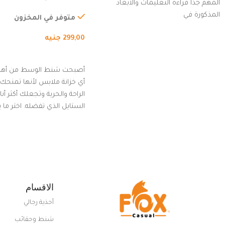
المهم جدًا قراءة التعليمات والأبعاد
الخارجي، التمارين، السفر، ا
المذكورة في
المشي لمسافات طويلة، ور
متوفر في المخزون
الدراجات. (رمادي)
299,00
جنيه
إضافة إلى السلة
أصبحت شنط الوسط من أهم
أي خزانة ملابس لأنها تمنحك م
الراحة والحرية وتجعلك أكثر أن
الستايل الذي تفضله. اختر ما
من مجموعتنا المميزة التي ت
بلوك جذاب وغير التقليدي
الاقسام
أحذية رجالي
شنط وحقائب