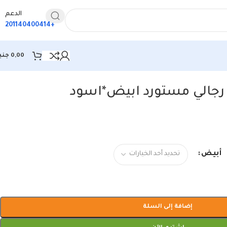
الدعم
+201140400414
0,00
جني
جالي مستورد ابيض*اسود
أبيض
إضافة إلى السلة