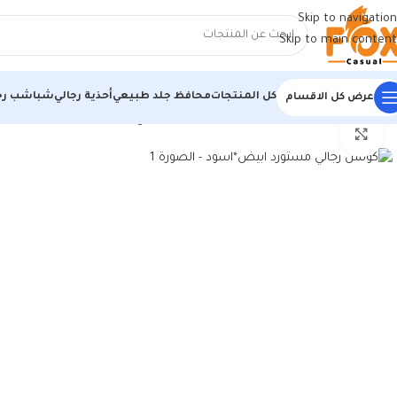
Skip to navigation
Skip to main content
كل المنتجات
محافظ جلد طبيعي
أحذية رجالي
شباشب رج
عرض كل الاقسام
الرئيسية
/
أحذية رجالي
/
كوتشي رجالي
/
كوتش رجالي مستورد ابيض*اسود
اضغط للتكبير