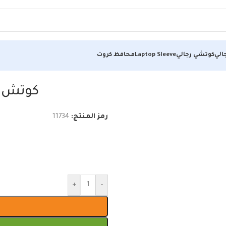
الي
كوتشي رجالي
Laptop Sleeve
محافظ كروت
كوتش ر
رمز المنتج:
11734
+
-