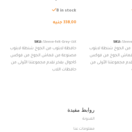
ة، شنطة واقية محمولة
لجميع الأجهزة، شنطة واقية محمولة
از نوت بوك والتابلت،
من الجوخ لجهاز نوت بوك والتابلت،
8 in stock
للجنسين
338,00
جنيه
لسلة
إضافة إلى السلة
SKU:
Sleeve-felt-Grey-13X
SKU:
Sleeve
 من الجوخ شنطة لابتوب
حافظة لابتوب من الجوخ شنطة لابتوب
قماش الجوخ من فوكس
مصنوعة من قماش الجوخ من فوكس
قدم مجموعتنا الأولى من
كاجوال بفخر نقدم مجموعتنا الأولى من
حافظات اللاب
روابط مفيدة
المدونة
معلومات عنا