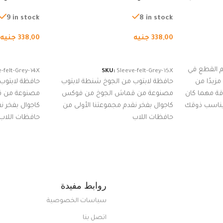
لجري العادي،
لجميع الأجهزة، شنطة واقية محمولة
لجميع الأجهز
كوب
من الجوخ لجهاز نوت بوك والتابلت،
من الجوخ لجه
9 in stock
8 in stock
للجنسين
للجنسين
338,00
جنيه
338,00
جنيه
إضافة إلى السلة
إضافة إلى ا
 القطع في
-felt-Grey-14X
SKU:
Sleeve-felt-Grey-15X
زيدًا من
حافظة لابتوب من الجوخ شنطة لابتوب
حافظة لابتوب
اقة مهما كان
مصنوعة من قماش الجوخ من فوكس
مصنوعة من 
 يناسب ذوقك
كاجوال بفخر نقدم مجموعتنا الأولى من
كاجوال بفخر ن
ضم العديد
حافظات اللاب
حافظات اللاب
من الاستايلات المبتكرة من Dipelle لتتألق
روابط مفيدة
سياسات الخصوصية
اتصل بنا