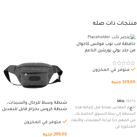
منتجات ذات صله
حافظة لاب توب فوكس كاجوال
من جلد بولي يوريثين الناعم
المقاوم للماء، مع غطاء مبطن
وسوستة.
متوفر في المخزون
339,00
جنيه
شراء المنتج
SKU:
11076
شنطة وسط للرجال والسيدات،
اختيار المقاس بعناية قبل إضافة هذه
شنطة كروس بحزام قابل للتعديل
الشنطة إلى سلة التسوق الخاصة بك،
للاستخدام الخارجي، التمارين،
من المهم جدًا قراءة التعليمات والأبعاد
السفر، الجري العادي، المشي
متوفر في المخزون
المذكورة في
لمسافات طويلة، وركوب الدراجات.
299,00
جنيه
(رمادي)