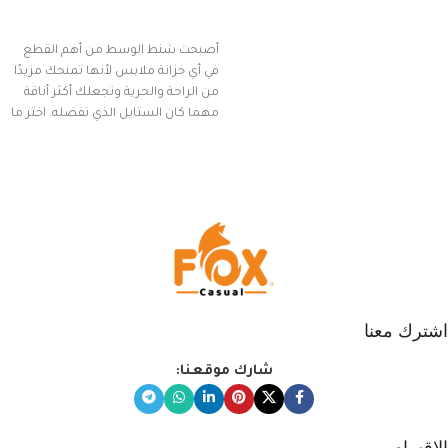
إضافة إلى السلة
أصبحت شنط الوسط من أهم القطع
في أي خزانة ملابس لأنها تمنحك مزيدًا
من الراحة والحرية وتجعلك أكثر أناقة
مهما كان الستايل الذي تفضله. اختر ما
يناسب ذوقك من مجموعتنا المميزة
التي تضم العديد من الاستايلات
المبتكرة من Dipelle لتتألق بلوك جذاب
وغير التقليدي
اشترك معنا
شارك موقعنا:
الاقسام