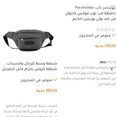
حافظة لاب توب فوكس كاجوال
من جلد بولي يوريثين الناعم
المقاوم للماء، مع غطاء مبطن
وسوستة.
متوفر في المخزون
339,00
جنيه
شراء المنتج
SKU:
11076
شنطة وسط للرجال والسيدات،
اختيار المقاس بعناية قبل إضافة هذه
شنطة كروس بحزام قابل للتعديل
الشنطة إلى سلة التسوق الخاصة بك،
للاستخدام الخارجي، التمارين،
من المهم جدًا قراءة التعليمات والأبعاد
السفر، الجري العادي، المشي
متوفر في المخزون
المذكورة في
لمسافات طويلة، وركوب الدراجات.
299,00
جنيه
(رمادي)
إضافة إلى السلة
أصبحت شنط الوسط من أهم القطع
في أي خزانة ملابس لأنها تمنحك مزيدًا