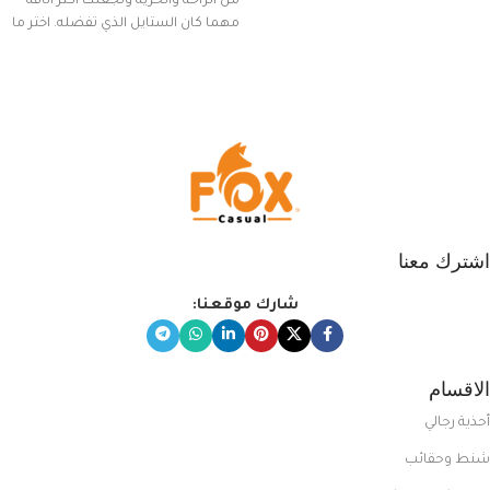
من الراحة والحرية وتجعلك أكثر أناقة
مهما كان الستايل الذي تفضله. اختر ما
يناسب ذوقك من مجموعتنا المميزة
التي تضم العديد من الاستايلات
المبتكرة من Dipelle لتتألق بلوك جذاب
وغير التقليدي
اشترك معنا
شارك موقعنا:
الاقسام
أحذية رجالي
شنط وحقائب