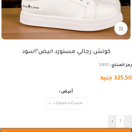
اضغط للتكبير
كوتش رجالي مستورد ابيض*اسود
رمز المنتج:
12495
325,50
جنيه
أبيض
+
-