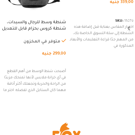
339,00
جنيه
شراء المنتج
SKU:
11076
شنطة وسط للرجال والسيدات،
اختيار المقاس بعناية قبل إضافة هذه
شنطة كروس بحزام قابل للتعديل
الشنطة إلى سلة التسوق الخاصة بك،
للاستخدام الخارجي، التمارين،
من المهم جدًا قراءة التعليمات والأبعاد
السفر، الجري العادي، المشي
متوفر في المخزون
المذكورة في
لمسافات طويلة، وركوب الدراجات.
299,00
جنيه
(رمادي)
إضافة إلى السلة
أصبحت شنط الوسط من أهم القطع
في أي خزانة ملابس لأنها تمنحك مزيدًا
من الراحة والحرية وتجعلك أكثر أناقة
مهما كان الستايل الذي تفضله. اختر ما
يناسب ذوقك من مجموعتنا المميزة
التي تضم العديد من الاستايلات
المبتكرة من Dipelle لتتألق بلوك جذاب
وغير التقليدي